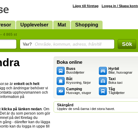
Lägg till företag
Logga in / Skapa kont
resor
Upplevelser
Mat
Shopping
– 4 865 st
Sök
Var?
Område, kommun, adress, från/till
ändra
Boka online
Buss
Hyrbil
Bussbiljetter
Bilar, husvagnar
Båt
Taxi
Kryssning, färjor
Boka taxi
sor.se är
enkelt och helt
illägg och ändringar behöver vi
Camping
Tåg
 kontakta upphovsmannen och
Husvagn, stugor
Tågbiljetter
n information på
Skärgård
t klicka på länken nedan
. Om
Upplev de små öarna i det stora havet.
 Det är du som person som gör
amnet på det företag du
n gång - därefter kan du lägga
 konto kan du logga in uppe till