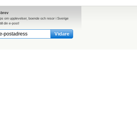
sbrev
ips om upplevelser, boende och resor i Sverige
till din e-post!