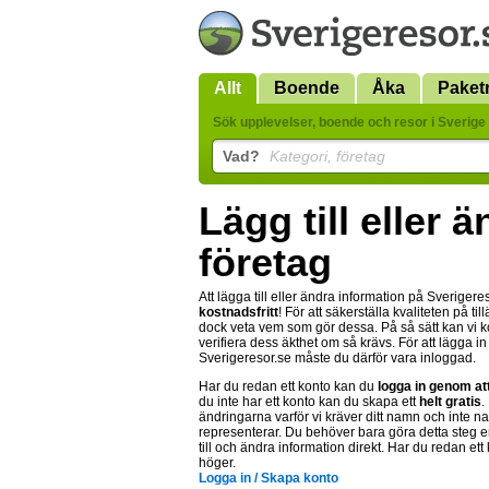
Allt
Boende
Åka
Paket
Sök upplevelser, boende och resor i Sverige 
Vad?
Kategori, företag
Lägg till eller 
företag
Att lägga till eller ändra information på Sverigere
kostnadsfritt
! För att säkerställa kvaliteten på t
dock veta vem som gör dessa. På så sätt kan vi
verifiera dess äkthet om så krävs. För att lägga i
Sverigeresor.se måste du därför vara inloggad.
Har du redan ett konto kan du
logga in genom at
du inte har ett konto kan du skapa ett
helt gratis
.
ändringarna varför vi kräver ditt namn och inte n
representerar. Du behöver bara göra detta steg e
till och ändra information direkt. Har du redan ett
höger.
Logga in / Skapa konto