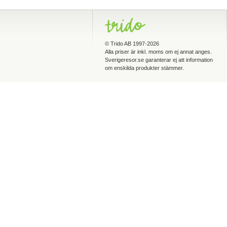
©
Trido AB
1997-2026
Alla priser är inkl. moms om ej annat anges.
Sverigeresor.se garanterar ej att information
om enskilda produkter stämmer.