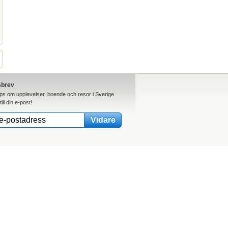
sbrev
ips om upplevelser, boende och resor i Sverige
till din e-post!