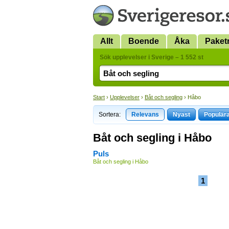
Allt
Boende
Åka
Paket
Sök upplevelser i Sverige – 1 552 st
Start
›
Upplevelser
›
Båt och segling
› Håbo
Sortera:
Relevans
Nyast
Populär
Båt och segling i Håbo
Puls
Båt och segling i Håbo
1