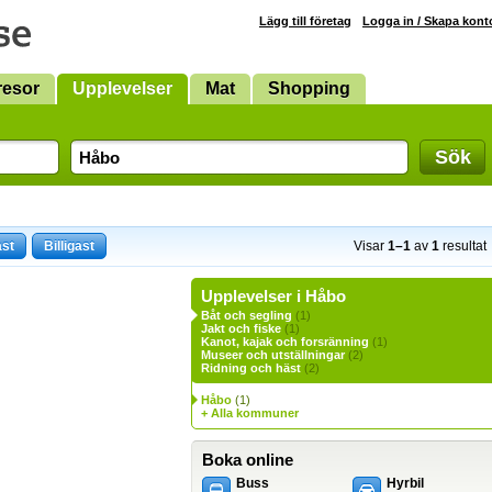
Lägg till företag
Logga in / Skapa kont
resor
Upplevelser
Mat
Shopping
Sök
ast
Billigast
Visar
1–1
av
1
resultat
Upplevelser i Håbo
Båt och segling
(1)
Jakt och fiske
(1)
Kanot, kajak och forsränning
(1)
Museer och utställningar
(2)
Ridning och häst
(2)
Håbo
(1)
+ Alla kommuner
Boka online
Buss
Hyrbil