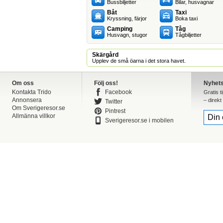
Bussbiljetter
Bilar, husvagnar
Båt
Taxi
Kryssning, färjor
Boka taxi
Camping
Tåg
Husvagn, stugor
Tågbiljetter
Skärgård
Upplev de små öarna i det stora havet.
Om oss
Följ oss!
Nyhet
Kontakta Trido
Facebook
Gratis t
Annonsera
– direkt 
Twitter
Om Sverigeresor.se
Pintrest
Allmänna villkor
Sverigeresor.se i mobilen