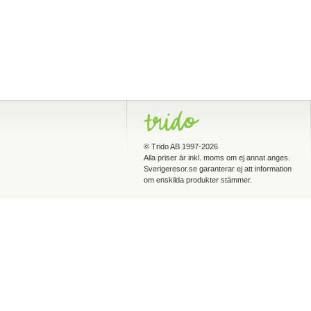
©
Trido AB
1997-2026
Alla priser är inkl. moms om ej annat anges.
Sverigeresor.se garanterar ej att information
om enskilda produkter stämmer.