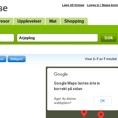
Lägg till företag
Logga in / Skapa kont
resor
Upplevelser
Mat
Shopping
Sök
ast
Billigast
Visar
1–7
av
7
resultat
Google Maps lästes inte in
korrekt på sidan.
Äger du denna
OK
webbplats?