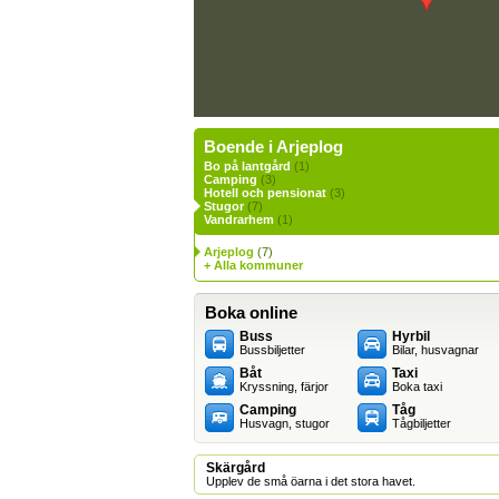
Boende i Arjeplog
Bo på lantgård
(1)
Camping
(3)
Hotell och pensionat
(3)
Stugor
(7)
Vandrarhem
(1)
Arjeplog
(7)
+ Alla kommuner
Boka online
Buss
Hyrbil
Bussbiljetter
Bilar, husvagnar
Båt
Taxi
Kryssning, färjor
Boka taxi
Camping
Tåg
Husvagn, stugor
Tågbiljetter
Skärgård
Upplev de små öarna i det stora havet.