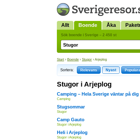
Allt
Boende
Åka
Paket
Sök boende i Sverige – 2 450 st
Start
›
Boende
›
Stugor
› Arjeplog
Sortera:
Relevans
Nyast
Populär
Stugor i Arjeplog
Camping – Hela Sverige väntar på dig
Camping
Stugsommar
Stugor
Camp Gauto
Stugor i Arjeplog
Heli i Arjeplog
Stugor i Arjeplog