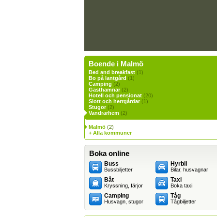
Boende i Malmö
Bed and breakfast
(1)
Bo på lantgård
(1)
Camping
(2)
Gästhamnar
(2)
Hotell och pensionat
(20)
Slott och herrgårdar
(1)
Stugor
(2)
Vandrarhem
(2)
Malmö
(2)
+ Alla kommuner
Boka online
Buss
Hyrbil
Bussbiljetter
Bilar, husvagnar
Båt
Taxi
Kryssning, färjor
Boka taxi
Camping
Tåg
Husvagn, stugor
Tågbiljetter