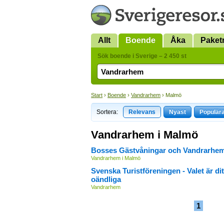
Allt
Boende
Åka
Paket
Sök boende i Sverige – 2 450 st
Start
›
Boende
›
Vandrarhem
› Malmö
Sortera:
Relevans
Nyast
Populär
Vandrarhem i Malmö
Bosses Gästvåningar och Vandrarhem
Vandrarhem i Malmö
Svenska Turistföreningen - Valet är dit
oändliga
Vandrarhem
1