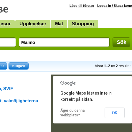
Lägg till företag
Logga in / Skapa kont
resor
Upplevelser
Mat
Shopping
Sök
ast
Billigast
Visar
1–2
av
2
resultat
, SVIF
Google Maps lästes inte in
korrekt på sidan.
t, valmöjligheterna
Äger du denna
OK
webbplats?