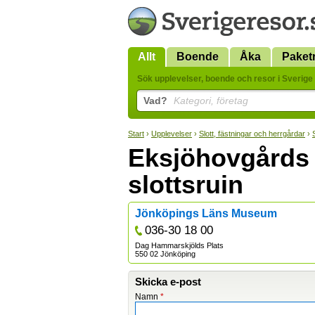
Allt
Boende
Åka
Paket
Sök upplevelser, boende och resor i Sverige 
Vad?
Kategori, företag
Start
›
Upplevelser
›
Slott, fästningar och herrgårdar
›
Eksjöhovgårds
slottsruin
Jönköpings Läns Museum
036-30 18 00
Dag Hammarskjölds Plats
550 02 Jönköping
Skicka e-post
Namn
*