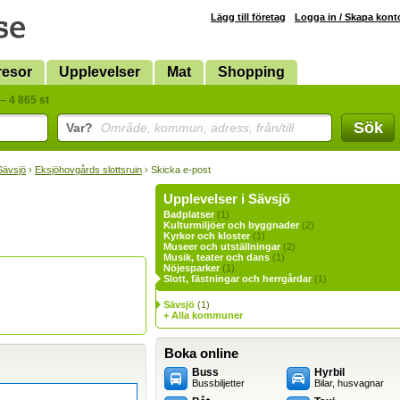
Lägg till företag
Logga in / Skapa kont
resor
Upplevelser
Mat
Shopping
– 4 865 st
Sök
Var?
Område, kommun, adress, från/till
Sävsjö
›
Eksjöhovgårds slottsruin
› Skicka e-post
Upplevelser i Sävsjö
Badplatser
(1)
Kulturmiljöer och byggnader
(2)
Kyrkor och kloster
(1)
Museer och utställningar
(2)
Musik, teater och dans
(1)
Nöjesparker
(1)
Slott, fästningar och herrgårdar
(1)
Sävsjö
(1)
+ Alla kommuner
Boka online
Buss
Hyrbil
Bussbiljetter
Bilar, husvagnar