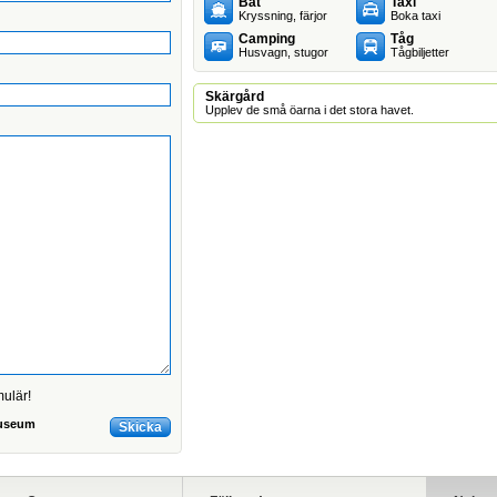
Båt
Taxi
Kryssning, färjor
Boka taxi
Camping
Tåg
Husvagn, stugor
Tågbiljetter
Skärgård
Upplev de små öarna i det stora havet.
mulär!
Museum