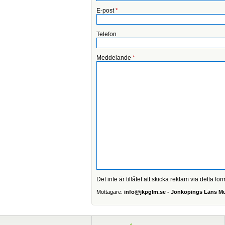
E-post
*
Telefon
Meddelande
*
Det inte är tillåtet att skicka reklam via detta for
Mottagare:
info@jkpglm.se - Jönköpings Läns 