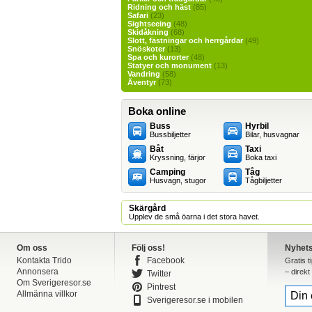
Ridning och häst
(85)
Safari
(23)
Sightseeing
(48)
Skidåkning
(68)
Slott, fästningar och herrgårdar
(49)
Snöskoter
(13)
Spa och kurorter
(48)
Statyer och monument
(13)
Vandring
(58)
Äventyr
(73)
Boka online
Buss
Hyrbil
Bussbiljetter
Bilar, husvagnar
Båt
Taxi
Kryssning, färjor
Boka taxi
Camping
Tåg
Husvagn, stugor
Tågbiljetter
Skärgård
Upplev de små öarna i det stora havet.
Om oss
Följ oss!
Nyhet
Kontakta Trido
Facebook
Gratis t
Annonsera
– direkt 
Twitter
Om Sverigeresor.se
Pintrest
Allmänna villkor
Sverigeresor.se i mobilen