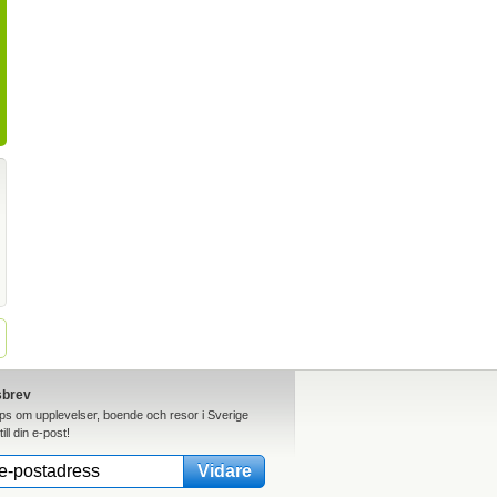
sbrev
ips om upplevelser, boende och resor i Sverige
till din e-post!