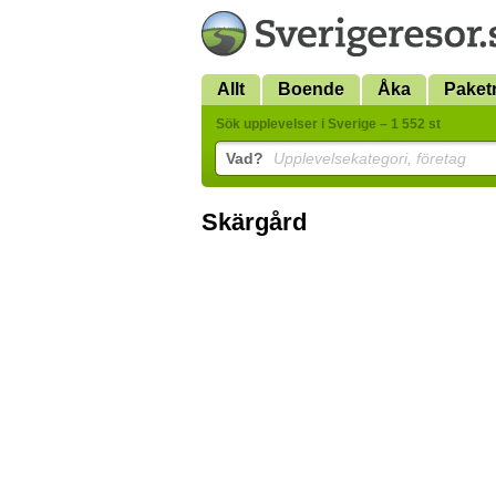
Allt
Boende
Åka
Paket
Sök upplevelser i Sverige – 1 552 st
Vad?
Upplevelsekategori, företag
Skärgård