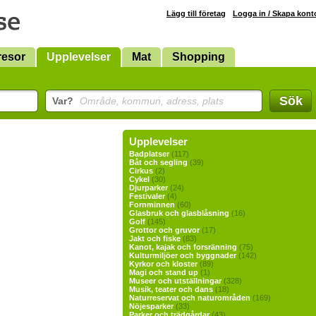
Lägg till företag
Logga in / Skapa kont
resor
Upplevelser
Mat
Shopping
Sök
Var?
Område, kommun, adress, plats
Upplevelser
Badplatser
(117)
Båt och segling
(39)
Cirkus
(2)
Cykel
(30)
Djurparker
(24)
Festivaler
(4)
Fornminnen
(60)
Glasbruk och glasblåsning
(16)
Golf
(145)
Grottor och gruvor
(17)
Jakt och fiske
(83)
Kanot, kajak och forsränning
(75)
Kulturmiljöer och byggnader
(142)
Kyrkor och kloster
(89)
Magi och stand up
(1)
Museer och utställningar
(328)
Musik, teater och dans
(18)
Naturreservat och naturområden
(169)
Nöjesparker
(33)
Parker och trädgårdar
(43)