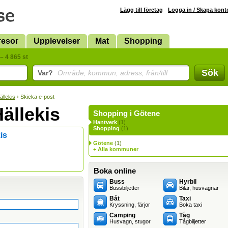
Lägg till företag
Logga in / Skapa kont
resor
Upplevelser
Mat
Shopping
– 4 865 st
Sök
Var?
Område, kommun, adress, från/till
ällekis
› Skicka e-post
ällekis
Shopping i Götene
Hantverk
(1)
Shopping
(1)
is
Götene
(1)
+ Alla kommuner
Boka online
Buss
Hyrbil
Bussbiljetter
Bilar, husvagnar
Båt
Taxi
Kryssning, färjor
Boka taxi
Camping
Tåg
Husvagn, stugor
Tågbiljetter