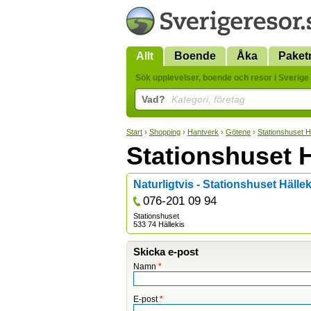
Allt
Boende
Åka
Paket
Sök upplevelser, boende och resor i Sverige 
Vad?
Kategori, företag
Start
›
Shopping
›
Hantverk
›
Götene
›
Stationshuset H
Stationshuset H
Naturligtvis - Stationshuset Hällek
076-201 09 94
Stationshuset
533 74 Hällekis
Skicka e-post
Namn
*
E-post
*