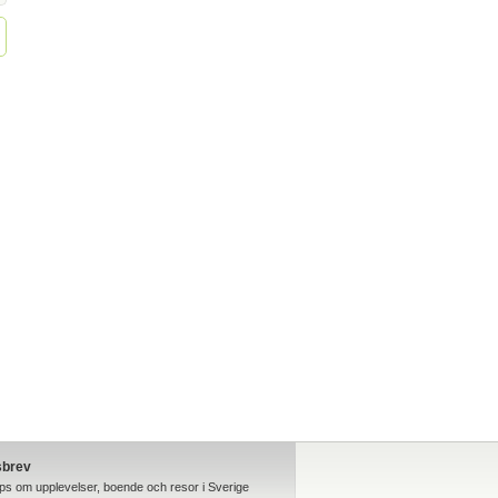
sbrev
ips om upplevelser, boende och resor i Sverige