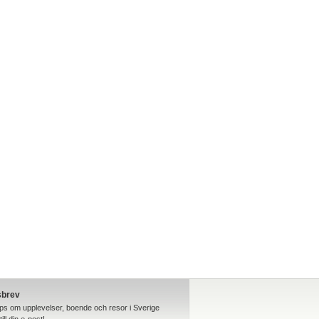
sbrev
ips om upplevelser, boende och resor i Sverige