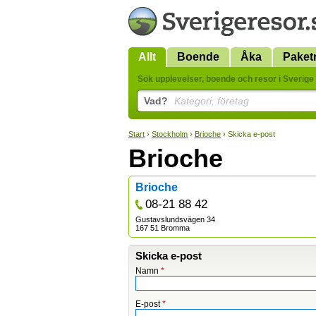
Allt
Boende
Åka
Paket
Sök upplevelser, boende och resor i Sverige 
Vad?
Kategori, företag
Start
›
Stockholm
›
Brioche
› Skicka e-post
Brioche
Brioche
08-21 88 42
Gustavslundsvägen 34
167 51 Bromma
Skicka e-post
Namn
*
E-post
*