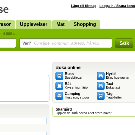
Lägg till företag
Logga in / Skapa kont
resor
Upplevelser
Mat
Shopping
– 4 865 st
Sök
Var?
Område, kommun, adress, från/till
Boka online
Buss
Hyrbil
Bussbiljetter
Bilar, husvagnar
Båt
Taxi
Kryssning, färjor
Boka taxi
Camping
Tåg
Husvagn, stugor
Tågbiljetter
Skärgård
Upplev de små öarna i det stora havet.