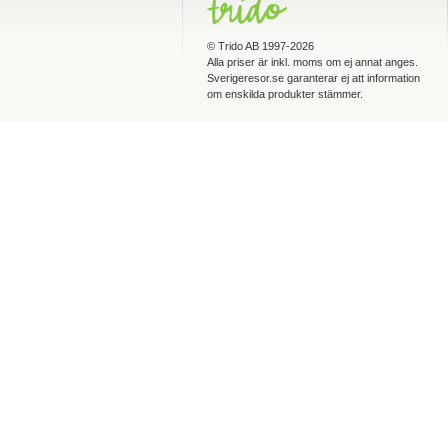
©
Trido AB
1997-2026
Alla priser är inkl. moms om ej annat anges.
Sverigeresor.se garanterar ej att information
om enskilda produkter stämmer.