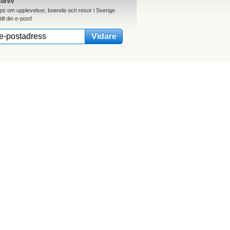
sbrev
ips om upplevelser, boende och resor i Sverige
till din e-post!