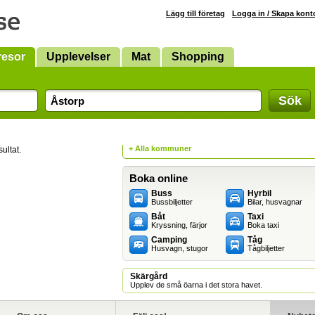
Lägg till företag
Logga in / Skapa kont
resor
Upplevelser
Mat
Shopping
Sök
+ Alla kommuner
ultat.
Boka online
Buss
Hyrbil
Bussbiljetter
Bilar, husvagnar
Båt
Taxi
Kryssning, färjor
Boka taxi
Camping
Tåg
Husvagn, stugor
Tågbiljetter
Skärgård
Upplev de små öarna i det stora havet.