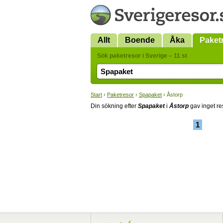
Allt
Boende
Åka
Paket
Sök paketresor i Sverige – 11 st
Start
›
Paketresor
›
Spapaket
› Åstorp
Din sökning efter
Spapaket
i
Åstorp
gav inget res
1