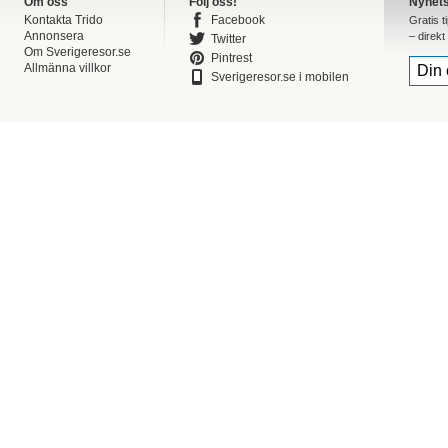
Om oss
Följ oss!
Nyhet
Kontakta Trido
Facebook
Gratis t
Annonsera
– direkt 
Twitter
Om Sverigeresor.se
Pintrest
Allmänna villkor
Sverigeresor.se i mobilen