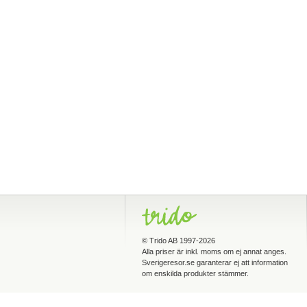
©
Trido AB
1997-2026
Alla priser är inkl. moms om ej annat anges.
Sverigeresor.se garanterar ej att information
om enskilda produkter stämmer.