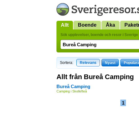
Allt
Boende
Åka
Paket
Sök upplevelser, boende och resor i Sverige 
Sortera:
Relevans
Nyast
Populär
Allt från Bureå Camping
Bureå Camping
Camping i Skellefteå
1