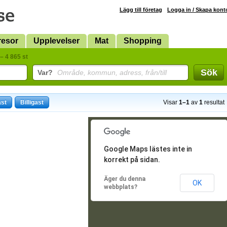
Lägg till företag
Logga in / Skapa kont
resor
Upplevelser
Mat
Shopping
– 4 865 st
Sök
Var?
Område, kommun, adress, från/till
ast
Billigast
Visar
1–1
av
1
resultat
Google Maps lästes inte in
korrekt på sidan.
Äger du denna
OK
webbplats?