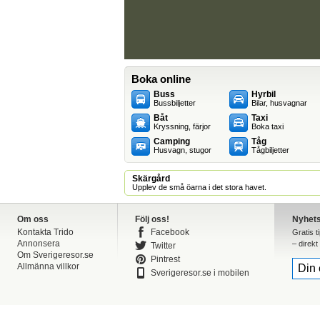
Boka online
Buss
Hyrbil
Bussbiljetter
Bilar, husvagnar
Båt
Taxi
Kryssning, färjor
Boka taxi
Camping
Tåg
Husvagn, stugor
Tågbiljetter
Skärgård
Upplev de små öarna i det stora havet.
Om oss
Följ oss!
Nyhet
Kontakta Trido
Facebook
Gratis t
Annonsera
– direkt 
Twitter
Om Sverigeresor.se
Pintrest
Allmänna villkor
Sverigeresor.se i mobilen