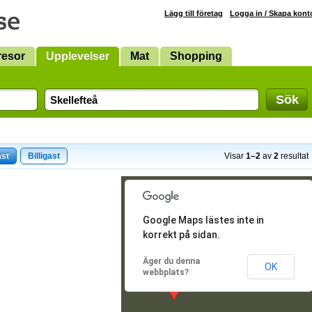
Lägg till företag
Logga in / Skapa kont
resor
Upplevelser
Mat
Shopping
Sök
ast
Billigast
Visar
1–2
av
2
resultat
Google Maps lästes inte in
korrekt på sidan.
Äger du denna
OK
webbplats?