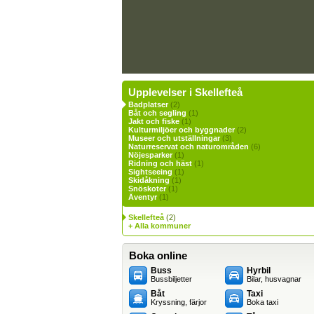
Upplevelser i Skellefteå
Badplatser
(2)
Båt och segling
(1)
Jakt och fiske
(1)
Kulturmiljöer och byggnader
(2)
Museer och utställningar
(3)
Naturreservat och naturområden
(6)
Nöjesparker
(1)
Ridning och häst
(1)
Sightseeing
(1)
Skidåkning
(1)
Snöskoter
(1)
Äventyr
(1)
Skellefteå
(2)
+ Alla kommuner
Boka online
Buss
Hyrbil
Bussbiljetter
Bilar, husvagnar
Båt
Taxi
Kryssning, färjor
Boka taxi