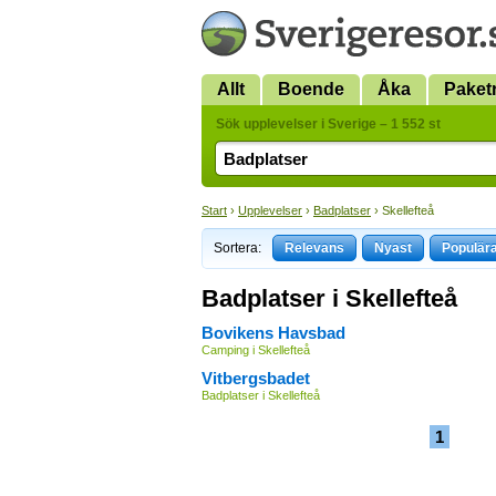
Allt
Boende
Åka
Paket
Sök upplevelser i Sverige – 1 552 st
Start
›
Upplevelser
›
Badplatser
› Skellefteå
Sortera:
Relevans
Nyast
Populär
Badplatser i Skellefteå
Bovikens Havsbad
Camping i Skellefteå
Vitbergsbadet
Badplatser i Skellefteå
1