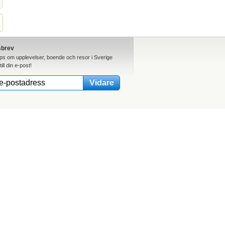
sbrev
ips om upplevelser, boende och resor i Sverige
till din e-post!