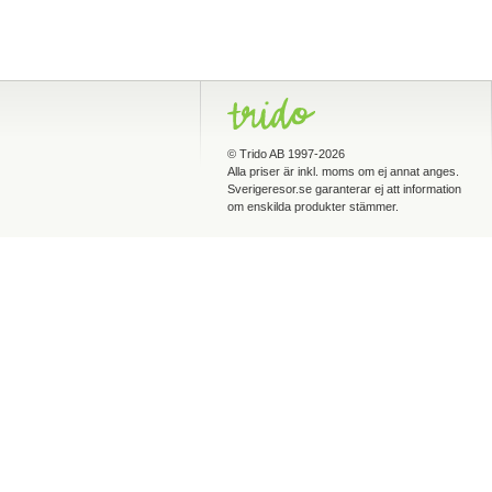
©
Trido AB
1997-2026
Alla priser är inkl. moms om ej annat anges.
Sverigeresor.se garanterar ej att information
om enskilda produkter stämmer.