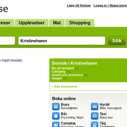
Lägg till företag
Logga in / Skapa kont
resor
Upplevelser
Mat
Shopping
Sök
 inget resultat.
Boende i Kristinehamn
Bo på lantgård
(1)
Camping
(3)
Hotell och pensionat
(4)
Stugor
(4)
+ Alla kommuner
Boka online
Buss
Hyrbil
Bussbiljetter
Bilar, husvagnar
Båt
Taxi
Kryssning, färjor
Boka taxi
Camping
Tåg
Husvagn, stugor
Tågbiljetter