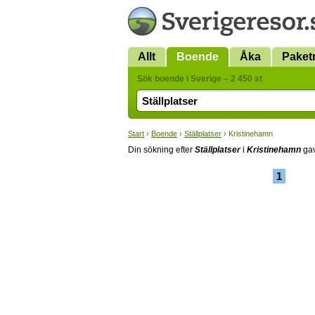
Allt
Boende
Åka
Paket
Sök boende i Sverige – 2 450 st
Start
›
Boende
›
Ställplatser
› Kristinehamn
Din sökning efter
Ställplatser
i
Kristinehamn
gav
1