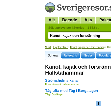
Allt
Boende
Åka
Paket
Sök upplevelser i Sverige – 1 552 st
Start
›
Upplevelser
›
Kanot, kajak och forsränning
› Ha
Sortera:
Relevans
Nyast
Populär
Kanot, kajak och forsränn
Hallstahammar
Strömsholms kanal
Fornminnen i Hallstahammar
Tågluffa med Tåg i Bergslagen
Tåg i Borlänge
1