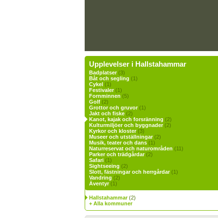
Upplevelser i Hallstahammar
Badplatser
(3)
Båt och segling
(1)
Cykel
(1)
Festivaler
(1)
Fornminnen
(5)
Golf
(2)
Grottor och gruvor
(1)
Jakt och fiske
(2)
Kanot, kajak och forsränning
(2)
Kulturmiljöer och byggnader
(2)
Kyrkor och kloster
(3)
Museer och utställningar
(2)
Musik, teater och dans
(1)
Naturreservat och naturområden
(11)
Parker och trädgårdar
(2)
Safari
(1)
Sightseeing
(2)
Slott, fästningar och herrgårdar
(1)
Vandring
(2)
Äventyr
(1)
Hallstahammar
(2)
+ Alla kommuner