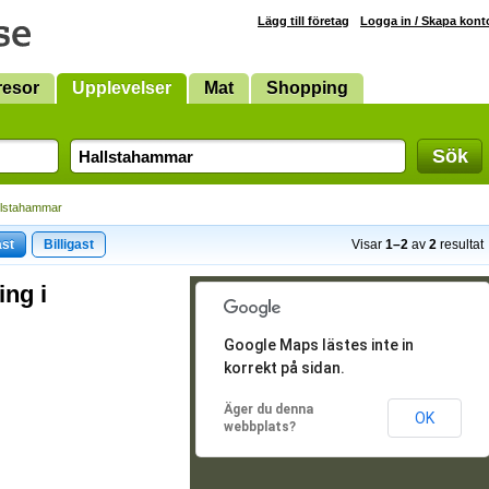
Lägg till företag
Logga in / Skapa kont
resor
Upplevelser
Mat
Shopping
Sök
llstahammar
ast
Billigast
Visar
1–2
av
2
resultat
ing i
Google Maps lästes inte in
korrekt på sidan.
Äger du denna
OK
webbplats?