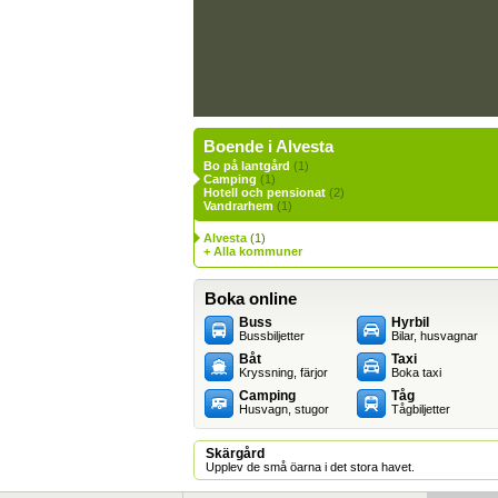
Boende i Alvesta
Bo på lantgård
(1)
Camping
(1)
Hotell och pensionat
(2)
Vandrarhem
(1)
Alvesta
(1)
+ Alla kommuner
Boka online
Buss
Hyrbil
Bussbiljetter
Bilar, husvagnar
Båt
Taxi
Kryssning, färjor
Boka taxi
Camping
Tåg
Husvagn, stugor
Tågbiljetter
Skärgård
Upplev de små öarna i det stora havet.