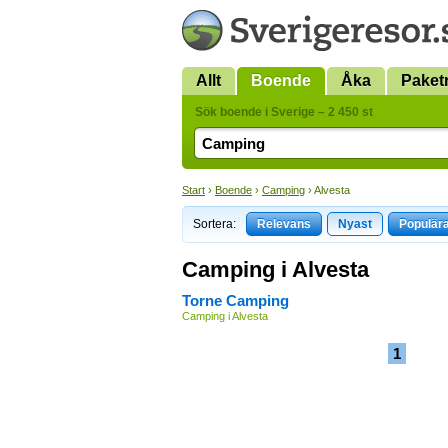
Allt
Boende
Åka
Paket
Sök boende i Sverige – 2 450 st
Start
›
Boende
›
Camping
› Alvesta
Sortera:
Relevans
Nyast
Populär
Camping i Alvesta
Torne Camping
Camping i Alvesta
1