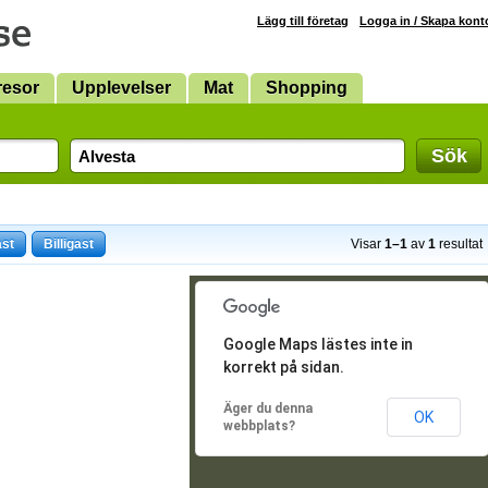
Lägg till företag
Logga in / Skapa kont
resor
Upplevelser
Mat
Shopping
Sök
ast
Billigast
Visar
1–1
av
1
resultat
Google Maps lästes inte in
korrekt på sidan.
Äger du denna
OK
webbplats?