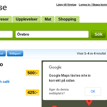
Lägg till företag
Logga in / Skapa kont
resor
Upplevelser
Mat
Shopping
Sök
ast
Billigast
Visar
1–4
av
4
resultat
ro
500:-
Google Maps lästes inte in
korrekt på sidan.
h café
Äger du denna
OK
425:-
webbplats?