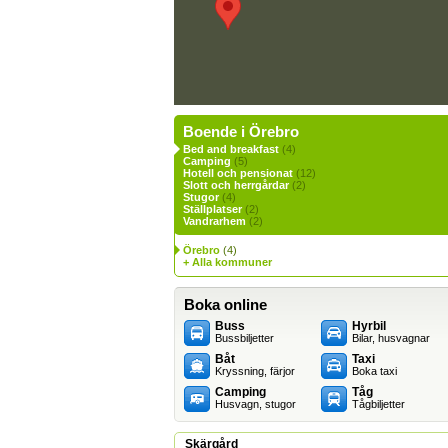
Boende i Örebro
Bed and breakfast
(4)
Camping
(5)
Hotell och pensionat
(12)
Slott och herrgårdar
(2)
Stugor
(4)
Ställplatser
(2)
Vandrarhem
(2)
Örebro
(4)
+ Alla kommuner
Boka online
Buss
Hyrbil
Bussbiljetter
Bilar, husvagnar
Båt
Taxi
Kryssning, färjor
Boka taxi
Camping
Tåg
Husvagn, stugor
Tågbiljetter
Skärgård