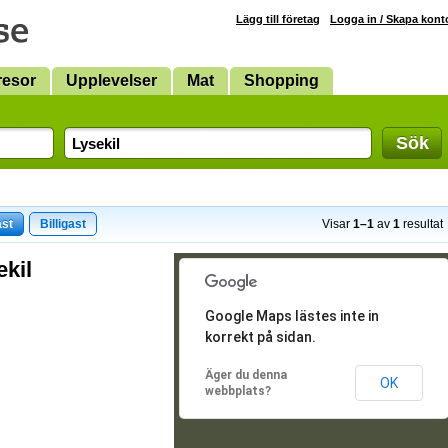
Lägg till företag
Logga in / Skapa kont
resor
Upplevelser
Mat
Shopping
Sök
ast
Billigast
Visar
1–1
av
1
resultat
ekil
Google Maps lästes inte in
korrekt på sidan.
Äger du denna
OK
webbplats?