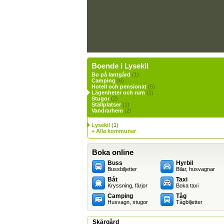
Boende i Lysekil
Bo på lantgård
(1)
Camping
(6)
Hotell och pensionat
(5)
Lägenheter och rum
(1)
Stugor
(2)
Ställplatser
(1)
Vandrarhem
(2)
Lysekil
(1)
+ Alla kommuner
Boka online
Buss
Hyrbil
Bussbiljetter
Bilar, husvagnar
Båt
Taxi
Kryssning, färjor
Boka taxi
Camping
Tåg
Husvagn, stugor
Tågbiljetter
Skärgård