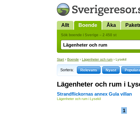
Allt
Boende
Åka
Paket
Sök boende i Sverige – 2 450 st
Start
›
Boende
›
Lägenheter och rum
› Lysekil
Sortera:
Relevans
Nyast
Populär
Lägenheter och rum i Lys
Strandflickornas annex Gula villan
Lägenheter och rum i Lysekil
1