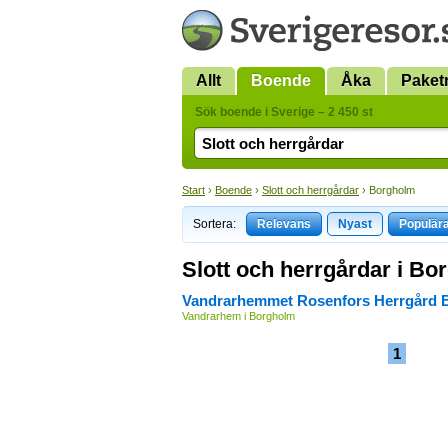
Allt
Boende
Åka
Paket
Sök boende i Sverige – 2 450 st
Start
›
Boende
›
Slott och herrgårdar
› Borgholm
Sortera:
Relevans
Nyast
Populär
Slott och herrgårdar i B
Vandrarhemmet Rosenfors Herrgård 
Vandrarhem i Borgholm
1