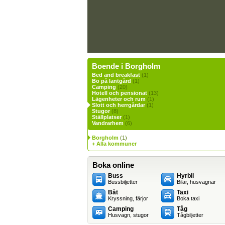
Boende i Borgholm
Bed and breakfast
(1)
Bo på lantgård
(1)
Camping
(20)
Hotell och pensionat
(13)
Lägenheter och rum
(1)
Slott och herrgårdar
(1)
Stugor
(8)
Ställplatser
(1)
Vandrarhem
(6)
Borgholm
(1)
+ Alla kommuner
Boka online
Buss
Hyrbil
Bussbiljetter
Bilar, husvagnar
Båt
Taxi
Kryssning, färjor
Boka taxi
Camping
Tåg
Husvagn, stugor
Tågbiljetter