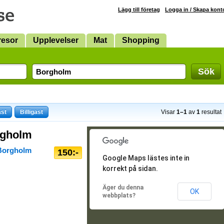
Lägg till företag
Logga in / Skapa kont
resor
Upplevelser
Mat
Shopping
Sök
ast
Billigast
Visar
1–1
av
1
resultat
orgholm
Borgholm
150:-
Google Maps lästes inte in
korrekt på sidan.
Äger du denna
OK
webbplats?