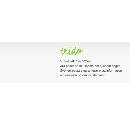
©
Trido AB
1997-2026
Alla priser är inkl. moms om ej annat anges.
Sverigeresor.se garanterar ej att information
om enskilda produkter stämmer.