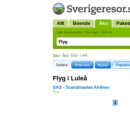
Allt
Boende
Åka
Paket
Sök transporter i Sverige – 243 st
Start
›
Åka
›
Flyg
› Luleå
Sortera:
Relevans
Nyast
Populär
Flyg i Luleå
SAS - Scandinavian Airlines
Flyg
1