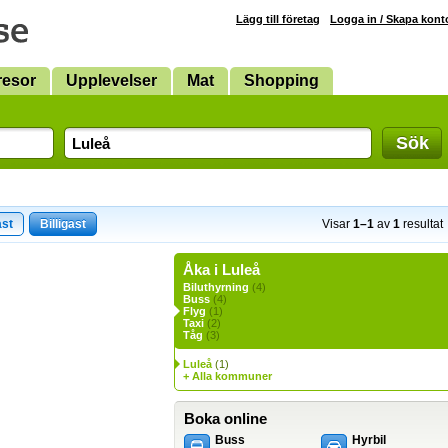
Lägg till företag
Logga in / Skapa kont
resor
Upplevelser
Mat
Shopping
Sök
ast
Billigast
Visar
1–1
av
1
resultat
Åka i Luleå
Biluthyrning
(4)
Buss
(4)
Flyg
(1)
Taxi
(2)
Tåg
(3)
Luleå
(1)
+ Alla kommuner
Boka online
Buss
Hyrbil