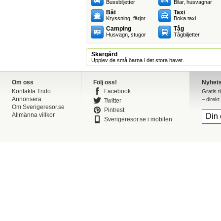
Bussbiljetter
Bilar, husvagnar
Båt
Taxi
Kryssning, färjor
Boka taxi
Camping
Tåg
Husvagn, stugor
Tågbiljetter
Skärgård
Upplev de små öarna i det stora havet.
Om oss
Följ oss!
Nyhet
Kontakta Trido
Facebook
Gratis t
Annonsera
– direkt 
Twitter
Om Sverigeresor.se
Pintrest
Allmänna villkor
Sverigeresor.se i mobilen