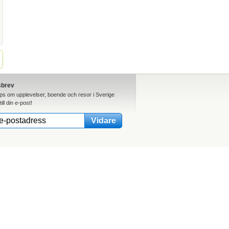
sbrev
ips om upplevelser, boende och resor i Sverige
till din e-post!