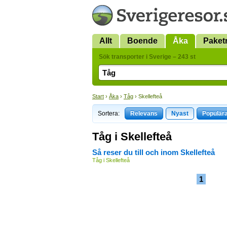
Allt
Boende
Åka
Paket
Sök transporter i Sverige – 243 st
Start
›
Åka
›
Tåg
› Skellefteå
Sortera:
Relevans
Nyast
Populär
Tåg i Skellefteå
Så reser du till och inom Skellefteå
Tåg i Skellefteå
1