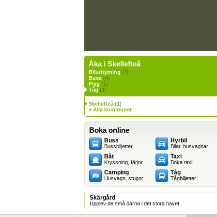
Åka i Skellefteå
Biluthyrning
(3)
Buss
(4)
Flyg
(1)
Tåg
(1)
Skellefteå
(1)
+ Alla kommuner
Boka online
Buss
Hyrbil
Bussbiljetter
Bilar, husvagnar
Båt
Taxi
Kryssning, färjor
Boka taxi
Camping
Tåg
Husvagn, stugor
Tågbiljetter
Skärgård
Upplev de små öarna i det stora havet.