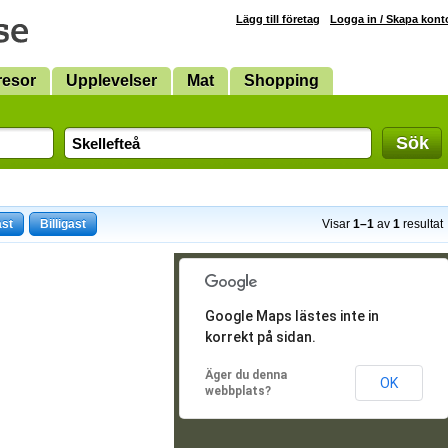
Lägg till företag
Logga in / Skapa kont
resor
Upplevelser
Mat
Shopping
Sök
ast
Billigast
Visar
1–1
av
1
resultat
Google Maps lästes inte in
korrekt på sidan.
Äger du denna
OK
webbplats?