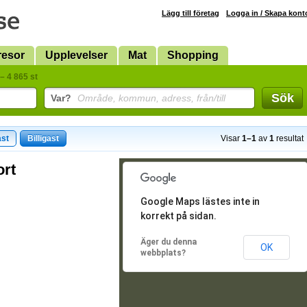
Lägg till företag
Logga in / Skapa kont
resor
Upplevelser
Mat
Shopping
– 4 865 st
Sök
Var?
Område, kommun, adress, från/till
ast
Billigast
Visar
1–1
av
1
resultat
ort
Google Maps lästes inte in
korrekt på sidan.
Äger du denna
OK
webbplats?