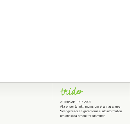
©
Trido AB
1997-2026
Alla priser är inkl. moms om ej annat anges.
Sverigeresor.se garanterar ej att information
om enskilda produkter stämmer.