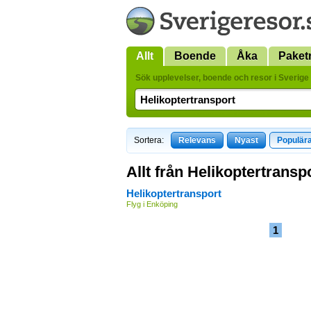
Allt
Boende
Åka
Paket
Sök upplevelser, boende och resor i Sverige 
Sortera:
Relevans
Nyast
Populär
Allt från Helikoptertransp
Helikoptertransport
Flyg i Enköping
1