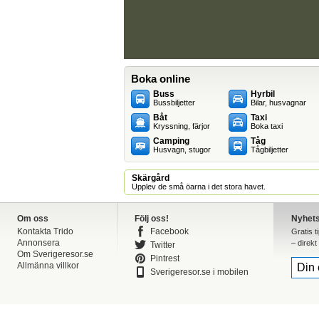
Boka online
Buss
Hyrbil
Bussbiljetter
Bilar, husvagnar
Båt
Taxi
Kryssning, färjor
Boka taxi
Camping
Tåg
Husvagn, stugor
Tågbiljetter
Skärgård
Upplev de små öarna i det stora havet.
Om oss
Följ oss!
Nyhet
Kontakta Trido
Facebook
Gratis t
Annonsera
– direkt 
Twitter
Om Sverigeresor.se
Pintrest
Allmänna villkor
Sverigeresor.se i mobilen