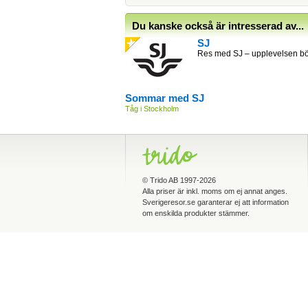
Du kanske också är intresserad av...
SJ
Res med SJ – upplevelsen bör
Sommar med SJ
Tåg i Stockholm
©
Trido AB
1997-2026
Alla priser är inkl. moms om ej annat anges.
Sverigeresor.se garanterar ej att information
om enskilda produkter stämmer.