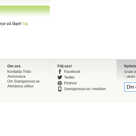
jar på tåget!
Tåg
Om oss
Följ oss!
Nyhet
Kontakta Trido
Facebook
Gratis t
Annonsera
– direkt 
Twitter
Om Sverigeresor.se
Pintrest
Allmänna villkor
Sverigeresor.se i mobilen