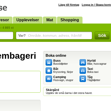
Lägg till företag
Logga in / Skapa kont
resor
Upplevelser
Mat
Shopping
– 4 865 st
Sök
Var?
Område, kommun, adress, från/till
embageri
Boka online
Buss
Hyrbil
Bussbiljetter
Bilar, husvagnar
Båt
Taxi
Kryssning, färjor
Boka taxi
Camping
Tåg
Husvagn, stugor
Tågbiljetter
Skärgård
Upplev de små öarna i det stora havet.