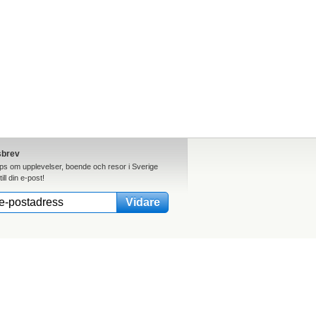
sbrev
ips om upplevelser, boende och resor i Sverige
till din e-post!