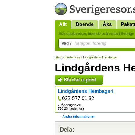
Allt
Boende
Åka
Paket
Sök upplevelser, boende och resor i Sverige 
Vad?
Kategori, företag
Start
›
Hedemora
› Lindgårdens Hembageri
Lindgårdens H
Skicka e-post
Lindgårdens Hembageri
022-577 01 32
Grådövägen 29
776 23 Hedemora
Ändra informationen
Dela: