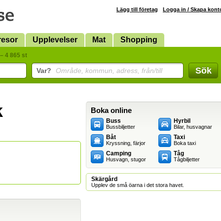
Lägg till företag
Logga in / Skapa kont
resor
Upplevelser
Mat
Shopping
– 4 865 st
Sök
Var?
Område, kommun, adress, från/till
k
Boka online
Buss
Hyrbil
Bussbiljetter
Bilar, husvagnar
Båt
Taxi
Kryssning, färjor
Boka taxi
Camping
Tåg
Husvagn, stugor
Tågbiljetter
Skärgård
Upplev de små öarna i det stora havet.