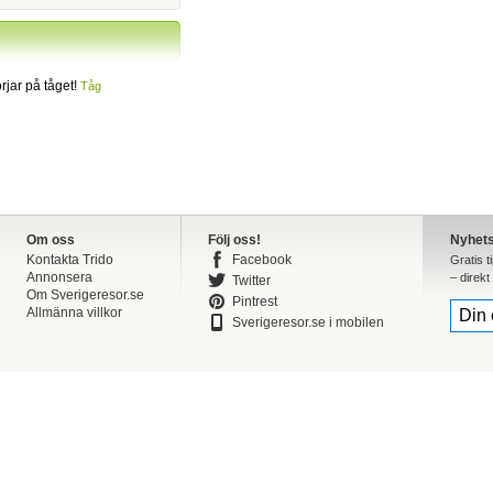
jar på tåget!
Tåg
Om oss
Följ oss!
Nyhet
Kontakta Trido
Facebook
Gratis t
Annonsera
– direkt 
Twitter
Om Sverigeresor.se
Pintrest
Allmänna villkor
Sverigeresor.se i mobilen