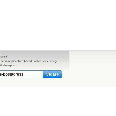
sbrev
ips om upplevelser, boende och resor i Sverige
till din e-post!