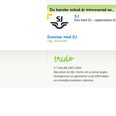
Du kanske också är intresserad av...
SJ
Res med SJ – upplevelsen bör
Sommar med SJ
Tåg i Stockholm
©
Trido AB
1997-2026
Alla priser är inkl. moms om ej annat anges.
Sverigeresor.se garanterar ej att information
om enskilda produkter stämmer.