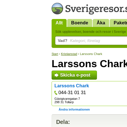
Allt
Boende
Åka
Paket
Sök upplevelser, boende och resor i Sverige 
Vad?
Kategori, företag
Start
›
Kristianstad
› Larssons Chark
Larssons Char
Skicka e-post
Larssons Chark
044-31 01 31
Gästgivaregatan 7
298 31 Tollarp
Ändra informationen
Dela: