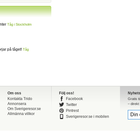
inter
Tåg i Stockholm
jar på tåget!
Tåg
Om oss
Följ oss!
Nyhet
Kontakta Trido
Facebook
Gratis t
Annonsera
– direkt 
Twitter
Om Sverigeresor.se
Pintrest
Allmänna villkor
Sverigeresor.se i mobilen