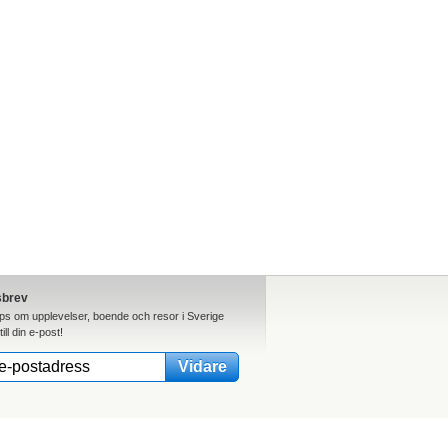
sbrev
ips om upplevelser, boende och resor i Sverige
till din e-post!