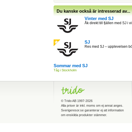
Du kanske också är intresserad av...
Vinter med SJ
Åk direkt till fjällen med SJ i v
SJ
Res med SJ – upplevelsen bör
Sommar med SJ
Tåg i Stockholm
©
Trido AB
1997-2026
Alla priser är inkl. moms om ej annat anges.
Sverigeresor.se garanterar ej att information
om enskilda produkter stämmer.