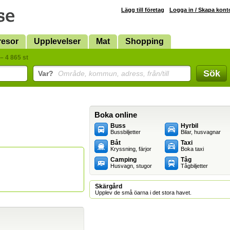
Lägg till företag
Logga in / Skapa kont
resor
Upplevelser
Mat
Shopping
– 4 865 st
Sök
Var?
Område, kommun, adress, från/till
Boka online
Buss
Hyrbil
Bussbiljetter
Bilar, husvagnar
Båt
Taxi
Kryssning, färjor
Boka taxi
Camping
Tåg
Husvagn, stugor
Tågbiljetter
Skärgård
Upplev de små öarna i det stora havet.