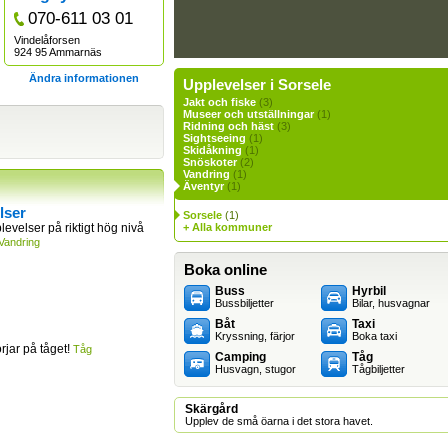
070-611 03 01
Vindelåforsen
924 95 Ammarnäs
Ändra informationen
Upplevelser i Sorsele
Jakt och fiske
(3)
Museer och utställningar
(1)
Ridning och häst
(3)
Sightseeing
(1)
Skidåkning
(1)
Snöskoter
(2)
Vandring
(1)
Äventyr
(1)
lser
Sorsele
(1)
levelser på riktigt hög nivå
+ Alla kommuner
Vandring
Boka online
Buss
Hyrbil
Bussbiljetter
Bilar, husvagnar
Båt
Taxi
Kryssning, färjor
Boka taxi
jar på tåget!
Tåg
Camping
Tåg
Husvagn, stugor
Tågbiljetter
Skärgård
Upplev de små öarna i det stora havet.