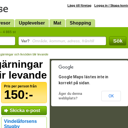
Lägg till företag
Logga in / Skapa kont
resor
Upplevelser
Mat
Shopping
– 4 865 st
Sök
Var?
Område, kommun, adress, från/till
 gärningar och livsöden blir levande
 gärningar
ir levande
Google Maps lästes inte in
korrekt på sidan.
Pris per person från
150:-
Äger du denna
OK
webbplats?
Skicka e-post
Vindelåforsens
Stugby