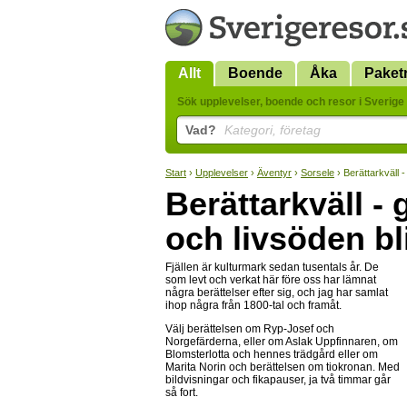
Allt
Boende
Åka
Paket
Sök upplevelser, boende och resor i Sverige 
Vad?
Kategori, företag
Start
›
Upplevelser
›
Äventyr
›
Sorsele
› Berättarkväll -
Berättarkväll -
och livsöden bl
Fjällen är kulturmark sedan tusentals år. De
som levt och verkat här före oss har lämnat
några berättelser efter sig, och jag har samlat
ihop några från 1800-tal och framåt.
Välj berättelsen om Ryp-Josef och
Norgefärderna, eller om Aslak Uppfinnaren, om
Blomsterlotta och hennes trädgård eller om
Marita Norin och berättelsen om tiokronan. Med
bildvisningar och fikapauser, ja två timmar går
så fort.