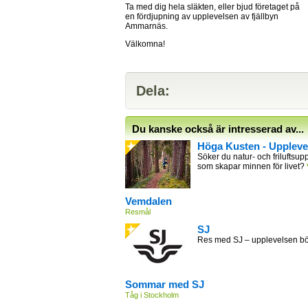
Ta med dig hela släkten, eller bjud företaget på
en fördjupning av upplevelsen av fjällbyn
Ammarnäs.
Välkomna!
Dela:
Du kanske också är intresserad av...
Höga Kusten - Uppleve
Söker du natur- och friluftsupp
som skapar minnen för livet?
Vemdalen
Resmål
SJ
Res med SJ – upplevelsen bör
Sommar med SJ
Tåg i Stockholm