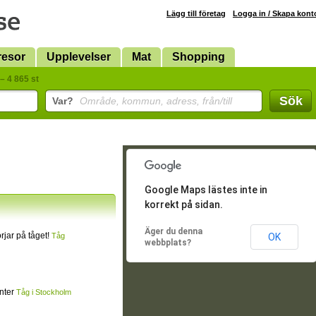
Lägg till företag
Logga in / Skapa kont
resor
Upplevelser
Mat
Shopping
– 4 865 st
Sök
Var?
Område, kommun, adress, från/till
Google Maps lästes inte in
korrekt på sidan.
Äger du denna
jar på tåget!
Tåg
OK
webbplats?
inter
Tåg i Stockholm