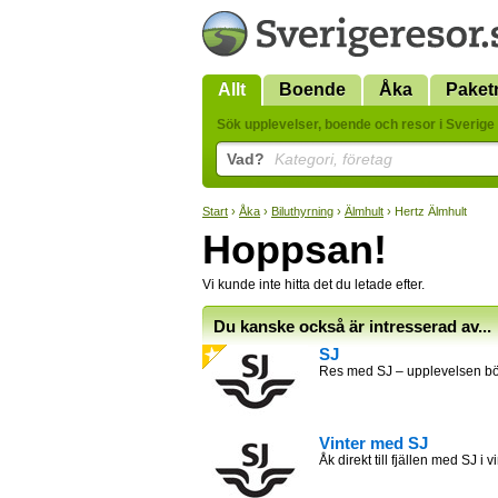
Allt
Boende
Åka
Paket
Sök upplevelser, boende och resor i Sverige 
Vad?
Kategori, företag
Start
›
Åka
›
Biluthyrning
›
Älmhult
› Hertz Älmhult
Hoppsan!
Vi kunde inte hitta det du letade efter.
Du kanske också är intresserad av...
SJ
Res med SJ – upplevelsen bör
Vinter med SJ
Åk direkt till fjällen med SJ i v