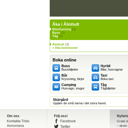
Åka i Älmhult
Biluthyrning
(2)
Buss
(2)
Tåg
(2)
Älmhult
(3)
+ Alla kommuner
Boka online
Buss
Hyrbil
Bussbiljetter
Bilar, husvagnar
Båt
Taxi
Kryssning, färjor
Boka taxi
Camping
Tåg
Husvagn, stugor
Tågbiljetter
Skärgård
Upplev de små öarna i det stora havet.
Om oss
Följ oss!
Nyhet
Kontakta Trido
Facebook
Gratis t
Annonsera
– direkt 
Twitter