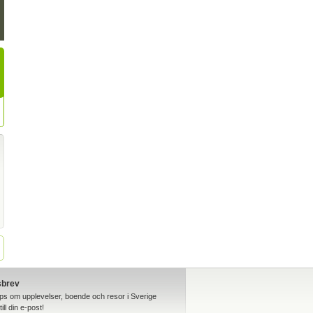
sbrev
ips om upplevelser, boende och resor i Sverige
till din e-post!