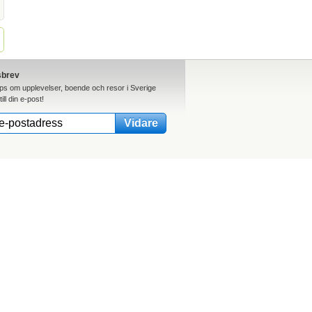
sbrev
ips om upplevelser, boende och resor i Sverige
till din e-post!