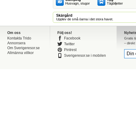
Husvagn, stugor
Tågbiljetter
Skärgård
Upplev de små öarna i det stora havet.
Om oss
Följ oss!
Nyhet
Kontakta Trido
Facebook
Gratis t
Annonsera
– direkt 
Twitter
Om Sverigeresor.se
Pintrest
Allmänna villkor
Sverigeresor.se i mobilen