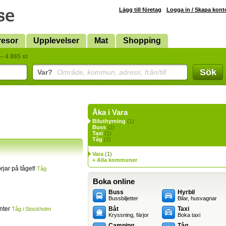
Lägg till företag
Logga in / Skapa kont
resor
Upplevelser
Mat
Shopping
– 4 865 st
Sök
Var?
Område, kommun, adress, från/till
Åka i Vara
Biluthyrning
(1)
Buss
(2)
Taxi
(1)
Tåg
(2)
Vara
(1)
+ Alla kommuner
jar på tåget!
Tåg
Boka online
Buss
Hyrbil
Bussbiljetter
Bilar, husvagnar
inter
Båt
Taxi
Tåg i Stockholm
Kryssning, färjor
Boka taxi
Camping
Tåg