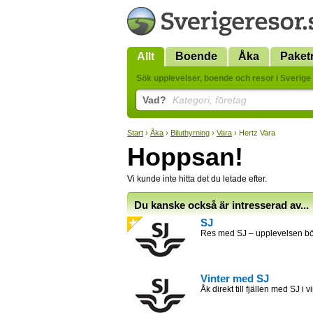
Allt
Boende
Åka
Paket
Sök upplevelser, boende och resor i Sverige 
Vad?
Kategori, företag
Start
›
Åka
›
Biluthyrning
›
Vara
› Hertz Vara
Hoppsan!
Vi kunde inte hitta det du letade efter.
Du kanske också är intresserad av...
SJ
Res med SJ – upplevelsen bör
Vinter med SJ
Åk direkt till fjällen med SJ i v