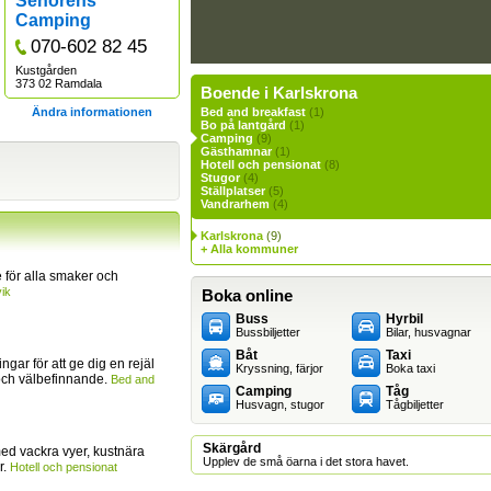
Senorens
Camping
070-602 82 45
Kustgården
373 02 Ramdala
Boende i Karlskrona
Ändra informationen
Bed and breakfast
(1)
Bo på lantgård
(1)
Camping
(9)
Gästhamnar
(1)
Hotell och pensionat
(8)
Stugor
(4)
Ställplatser
(5)
Vandrarhem
(4)
Karlskrona
(9)
+ Alla kommuner
för alla smaker och
ik
Boka online
Buss
Hyrbil
Bussbiljetter
Bilar, husvagnar
Båt
Taxi
ingar för att ge dig en rejäl
Kryssning, färjor
Boka taxi
och välbefinnande.
Bed and
Camping
Tåg
Husvagn, stugor
Tågbiljetter
Skärgård
ed vackra vyer, kustnära
Upplev de små öarna i det stora havet.
r.
Hotell och pensionat