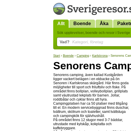
Allt
Boende
Åka
Paket
Sök upplevelser, boende och resor i Sverige 
Vad?
Kategori, företag
Start
›
Boende
›
Camping
›
Karlskrona
› Senorens Ca
Senorens Cam
Senorens camping, även kallad Kustgården
ligger vackert belägen i en ekbacke på ön
Senoren i Karlskronas skärgård. Här finns goda
möjligheter till sport och friluftsliv och fiske. På
området finns bollplan, volleybollplan, grillplats
samt väutrustad lekplats för barnen. Jollar,
roddbåtar och cyklar finns att hyra.
Campingplatsen har ca 50 platser med tillgång
till el. En modern servicebyggnad finns duschar,
tvättrum, skötrum och toaletter, samt tvättstuga
och campingkök för självhushåll.
På området finns 12 stugor med 3-7 bäddar,
utrustade med kylskåp, kokplatta och
kaffebryggare.