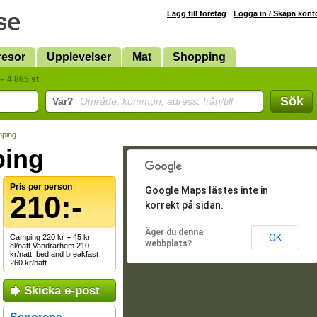
Lägg till företag
Logga in / Skapa kont
resor
Upplevelser
Mat
Shopping
– 4 865 st
Sök
Var?
Område, kommun, adress, från/till
mping
ping
Pris per person
Google Maps lästes inte in
210:-
korrekt på sidan.
Äger du denna
OK
Camping 220 kr + 45 kr
webbplats?
el/natt Vandrarhem 210
kr/natt, bed and breakfast
260 kr/natt
Skicka e-post