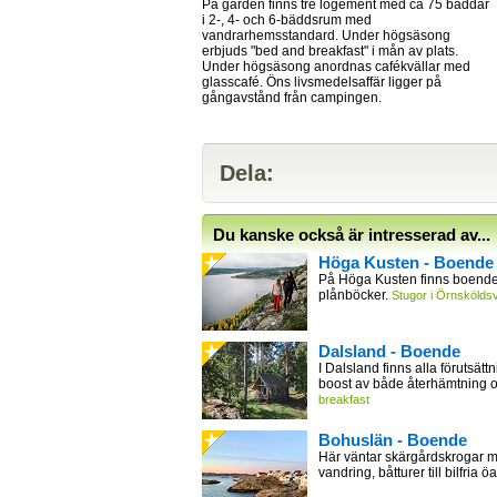
På gården finns tre logement med ca 75 bäddar
i 2-, 4- och 6-bäddsrum med
vandrarhemsstandard. Under högsäsong
erbjuds "bed and breakfast" i mån av plats.
Under högsäsong anordnas cafékvällar med
glasscafé. Öns livsmedelsaffär ligger på
gångavstånd från campingen.
Dela:
Du kanske också är intresserad av...
Höga Kusten - Boende
På Höga Kusten finns boende 
plånböcker.
Stugor i Örnsköldsv
Dalsland - Boende
I Dalsland finns alla förutsättn
boost av både återhämtning 
breakfast
Bohuslän - Boende
Här väntar skärgårdskrogar m
vandring, båtturer till bilfria öa