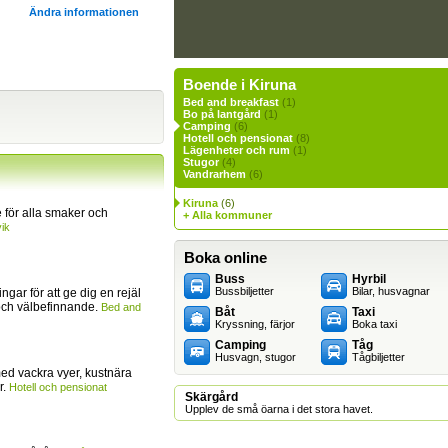
Ändra informationen
Boende i Kiruna
Bed and breakfast
(1)
Bo på lantgård
(1)
Camping
(6)
Hotell och pensionat
(8)
Lägenheter och rum
(1)
Stugor
(4)
Vandrarhem
(6)
Kiruna
(6)
för alla smaker och
+ Alla kommuner
ik
Boka online
Buss
Hyrbil
Bussbiljetter
Bilar, husvagnar
ingar för att ge dig en rejäl
och välbefinnande.
Bed and
Båt
Taxi
Kryssning, färjor
Boka taxi
Camping
Tåg
Husvagn, stugor
Tågbiljetter
ed vackra vyer, kustnära
r.
Hotell och pensionat
Skärgård
Upplev de små öarna i det stora havet.