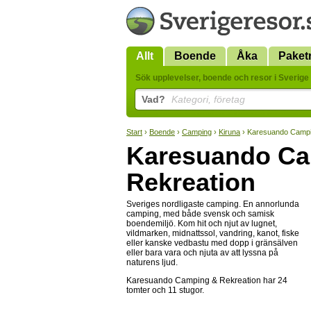
Allt
Boende
Åka
Paket
Sök upplevelser, boende och resor i Sverige 
Vad?
Kategori, företag
Start
›
Boende
›
Camping
›
Kiruna
› Karesuando Campi
Karesuando Ca
Rekreation
Sveriges nordligaste camping. En annorlunda
camping, med både svensk och samisk
boendemiljö. Kom hit och njut av lugnet,
vildmarken, midnattssol, vandring, kanot, fiske
eller kanske vedbastu med dopp i gränsälven
eller bara vara och njuta av att lyssna på
naturens ljud.
Karesuando Camping & Rekreation har 24
tomter och 11 stugor.