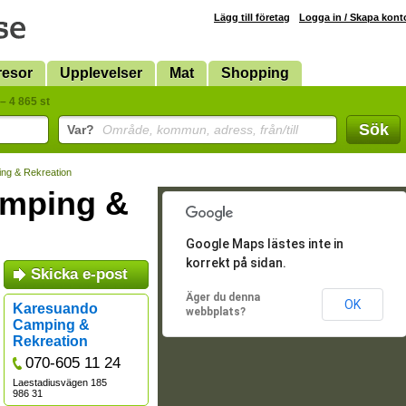
Lägg till företag
Logga in / Skapa kont
resor
Upplevelser
Mat
Shopping
– 4 865 st
Sök
Var?
Område, kommun, adress, från/till
ng & Rekreation
mping &
Google Maps lästes inte in
korrekt på sidan.
Skicka e-post
Äger du denna
OK
Karesuando
webbplats?
Camping &
Rekreation
070-605 11 24
Laestadiusvägen 185
986 31