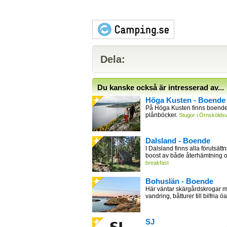
Dela:
Du kanske också är intresserad av...
Höga Kusten - Boende
På Höga Kusten finns boende 
plånböcker.
Stugor i Örnsköldsv
Dalsland - Boende
I Dalsland finns alla förutsättn
boost av både återhämtning 
breakfast
Bohuslän - Boende
Här väntar skärgårdskrogar m
vandring, båtturer till bilfria öa
SJ