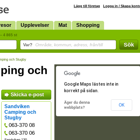
Lägg till företag
Logga in / Skapa kont
resor
Upplevelser
Mat
Shopping
– 4 865 st
Sök
Var?
Område, kommun, adress, från/till
mping och Stugby
ping och
Google Maps lästes inte in
korrekt på sidan.
Skicka e-post
Äger du denna
OK
Sandviken
webbplats?
Camping och
Stugby
063-370 08
063-370 06
Sandviken 130