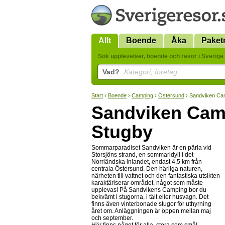
Allt
Boende
Åka
Paket
Sök upplevelser, boende och resor i Sverige 
Vad?
Kategori, företag
Start
›
Boende
›
Camping
›
Östersund
› Sandviken Ca
Sandviken Cam
Stugby
Sommarparadiset Sandviken är en pärla vid
Storsjöns strand, en sommaridyll i det
Norrländska inlandet, endast 4,5 km från
centrala Östersund. Den härliga naturen,
närheten till vattnet och den fantastiska utsikten
karaktäriserar området, något som måste
upplevas! På Sandvikens Camping bor du
bekvämt i stugorna, i tält eller husvagn. Det
finns även vinterbonade stugor för uthyrning
året om. Anläggningen är öppen mellan maj
och september.