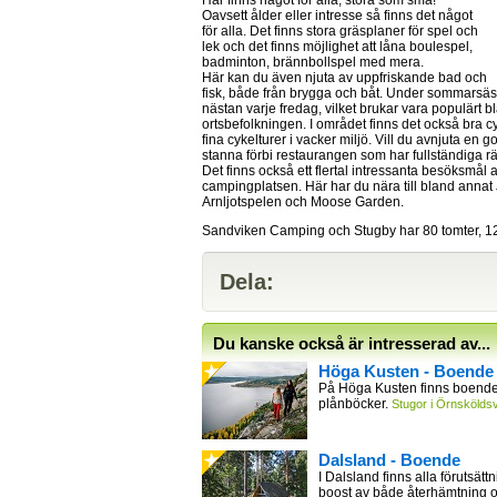
Här finns något för alla, stora som små!
Oavsett ålder eller intresse så finns det något
för alla. Det finns stora gräsplaner för spel och
lek och det finns möjlighet att låna boulespel,
badminton, brännbollspel med mera.
Här kan du även njuta av uppfriskande bad och
fisk, både från brygga och båt. Under sommars
nästan varje fredag, vilket brukar vara populärt 
ortsbefolkningen. I området finns det också bra c
fina cykelturer i vacker miljö. Vill du avnjuta en
stanna förbi restaurangen som har fullständiga rät
Det finns också ett flertal intressanta besöksmål a
campingplatsen. Här har du nära till bland annat 
Arnljotspelen och Moose Garden.
Sandviken Camping och Stugby har 80 tomter, 12
Dela:
Du kanske också är intresserad av...
Höga Kusten - Boende
På Höga Kusten finns boende 
plånböcker.
Stugor i Örnsköldsv
Dalsland - Boende
I Dalsland finns alla förutsättn
boost av både återhämtning 