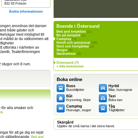
832 93 Frösön
Ändra informationen
Boende i Östersund
äsongen anordnas det danser
bland både gäster och
Bed and breakfast
(1)
ykelvägar med möjlighet till
Bo på lantgård
(1)
 god måltid är du välkommen att
Camping
(7)
Hotell och pensionat
(18)
tigheter.
Slott och herrgårdar
(1)
tt utforska i närheten av
Stugor
(5)
Jamtli, Teaterföreningen
Vandrarhem
(3)
Östersund
(7)
 stugor och 8 rum.
+ Alla kommuner
Boka online
Buss
Hyrbil
Bussbiljetter
Bilar, husvagnar
Båt
Taxi
Kryssning, färjor
Boka taxi
Camping
Tåg
för alla smaker och
Husvagn, stugor
Tågbiljetter
ik
Skärgård
Upplev de små öarna i det stora havet.
ingar för att ge dig en rejäl
och välbefinnande.
Bed and