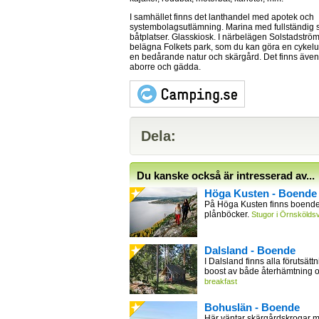
I samhället finns det lanthandel med apotek och
systembolagsutlämning. Marina med fullständig s
båtplatser. Glasskiosk. I närbelägen Solstadström
belägna Folkets park, som du kan göra en cykelutf
en bedårande natur och skärgård. Det finns även m
aborre och gädda.
Dela:
Du kanske också är intresserad av...
Höga Kusten - Boende
På Höga Kusten finns boende 
plånböcker.
Stugor i Örnsköldsv
Dalsland - Boende
I Dalsland finns alla förutsättn
boost av både återhämtning 
breakfast
Bohuslän - Boende
Här väntar skärgårdskrogar m