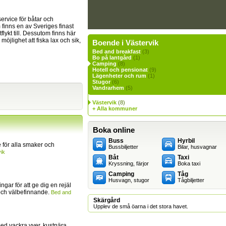
ervice för båtar och
 finns en av Sveriges finast
lykt till. Dessutom finns här
öjlighet att fiska lax och sik,
Boende i Västervik
Bed and breakfast
(3)
Bo på lantgård
(1)
Camping
(8)
Hotell och pensionat
(9)
Lägenheter och rum
(1)
Stugor
(6)
Vandrarhem
(5)
Västervik
(8)
+ Alla kommuner
Boka online
Buss
Hyrbil
för alla smaker och
Bussbiljetter
Bilar, husvagnar
ik
Båt
Taxi
Kryssning, färjor
Boka taxi
Camping
Tåg
Husvagn, stugor
Tågbiljetter
ingar för att ge dig en rejäl
och välbefinnande.
Bed and
Skärgård
Upplev de små öarna i det stora havet.
ed vackra vyer, kustnära