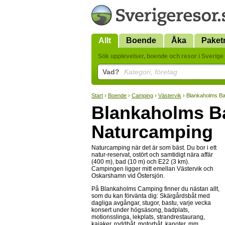
Allt
Boende
Åka
Paket
Sök upplevelser, boende och resor i Sverige 
Vad?
Kategori, företag
Start
›
Boende
›
Camping
›
Västervik
› Blankaholms Ba
Blankaholms B
Naturcamping
Naturcamping när det är som bäst. Du bor i ett
natur-reservat, ostört och samtidigt nära affär
(400 m), bad (10 m) och E22 (3 km).
Campingen ligger mitt emellan Västervik och
Oskarshamn vid Östersjön.
På Blankaholms Camping finner du nästan allt,
som du kan förvänta dig: Skärgårdsbåt med
dagliga avgångar, stugor, bastu, varje vecka
konsert under högsäsong, badplats,
motionsslinga, lekplats, strandrestaurang,
kajaker, roddbåt, motorbåt, kanoter, mm.