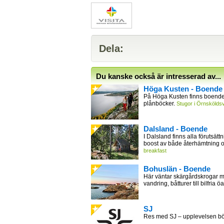
Dela:
Du kanske också är intresserad av...
Höga Kusten - Boende
På Höga Kusten finns boende 
plånböcker.
Stugor i Örnsköldsv
Dalsland - Boende
I Dalsland finns alla förutsättn
boost av både återhämtning 
breakfast
Bohuslän - Boende
Här väntar skärgårdskrogar m
vandring, båtturer till bilfria öa
SJ
Res med SJ – upplevelsen bör