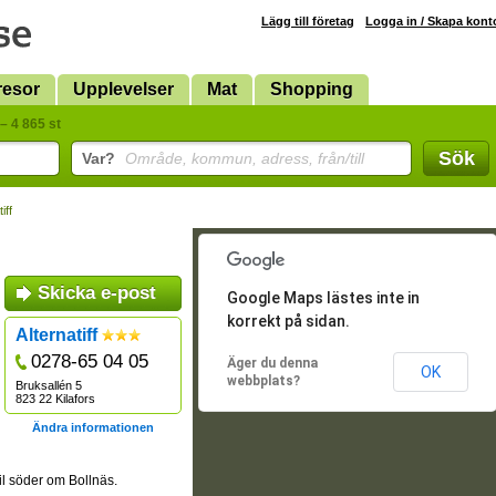
Lägg till företag
Logga in / Skapa kont
resor
Upplevelser
Mat
Shopping
– 4 865 st
Sök
Var?
Område, kommun, adress, från/till
iff
Skicka e-post
Google Maps lästes inte in
korrekt på sidan.
Alternatiff
0278-65 04 05
Äger du denna
OK
webbplats?
Bruksallén 5
823 22 Kilafors
Ändra informationen
il söder om Bollnäs.