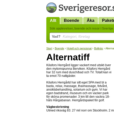
Allt
Boende
Åka
Paket
Sök upplevelser, boende och resor i Sverige 
Vad?
Kategori, företag
Start
›
Boende
›
Hotell och pensionat
›
Bollnäs
› Alternat
Alternatiff
Kilafors Herrgård ligger vackert med utsikt över
den mytomspunna Berviken. Kilafors Herrgård
har 32 rum med dusch/bad och TV. Totalt kan vi
ta emot 70 nattgäster.
Kilafors Herrgårtd har sitt eget SPA med bl a
bastu, relax, massage, thaimassage, fotvård,
ansiktsbehandling, solarium och gym. Vi har
egen badstrand, museum och en vacker park
för sköna promenader. 3 km till den vackra 18-
håls Hårgabanan. Herrgårdspaket för golf.
Vägbeskrivning
Utmed riksväg 83. 27 mil norr om Stockholm. 2 m