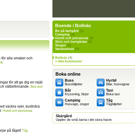
Boende i Bollnäs
Bo på lantgård
(1)
Camping
(4)
Hotell och pensionat
(4)
Slott och herrgårdar
(2)
Stugor
(2)
Vandrarhem
(3)
Bollnäs
(4)
för alla smaker och
+ Alla kommuner
ik
Boka online
Buss
Hyrbil
ingar för att ge dig en rejäl
Bussbiljetter
Bilar, husvagnar
och välbefinnande.
Bed and
Båt
Taxi
Kryssning, färjor
Boka taxi
Camping
Tåg
Husvagn, stugor
Tågbiljetter
ed vackra vyer, kustnära
r.
Hotell och pensionat
Skärgård
Upplev de små öarna i det stora havet.
jar på tåget!
Tåg