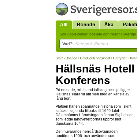
Allt
Boende
Åka
Paket
Sök upplevelser, boende och resor i Sverige 
Vad?
Kategori, företag
Start
›
Boende
›
Hotell och pensionat
›
Härryda
› Hälls
Hällsnäs Hotell
Konferens
På en udde, mitt bland tallskog och sjö ligger
Hällsnäs. Nära till allt men med en känsla av
lång bort.
Platsen har en spännande historia som i skrift
sträcker sig enda tillbaks till 1640-talet.
Då omnämns Häradsfogden Johan Sigfridsson,
som ledde landvetterbornas uppror mot
danskarna 1644.
Den nuvarande herrgårdsbyggnaden
uppfördes 1906, och användes som