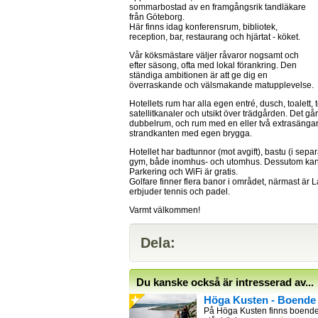
sommarbostad av en framgångsrik tandläkare
från Göteborg.
Här finns idag konferensrum, bibliotek,
reception, bar, restaurang och hjärtat - köket.
Vår köksmästare väljer råvaror nogsamt och
efter säsong, ofta med lokal förankring. Den
ständiga ambitionen är att ge dig en
överraskande och välsmakande matupplevelse.
Hotellets rum har alla egen entré, dusch, toalett, t
satellitkanaler och utsikt över trädgården. Det gå
dubbelrum, och rum med en eller två extrasängar.
strandkanten med egen brygga.
Hotellet har badtunnor (mot avgift), bastu (i sepa
gym, både inomhus- och utomhus. Dessutom kan n
Parkering och WiFi är gratis.
Golfare finner flera banor i området, närmast är 
erbjuder tennis och padel.
Varmt välkommen!
Dela:
Du kanske också är intresserad av...
Höga Kusten - Boende
På Höga Kusten finns boende 