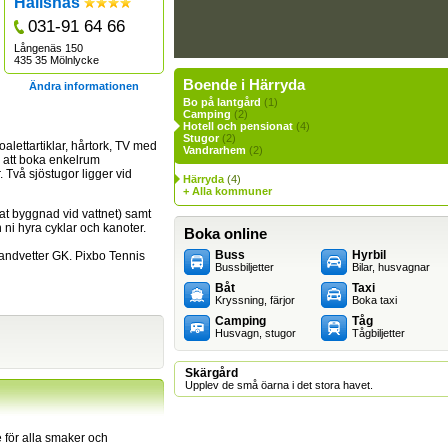
Hällsnäs
031-91 64 66
Långenäs 150
435 35 Mölnlycke
Boende i Härryda
Ändra informationen
Bo på lantgård
(1)
Camping
(2)
Hotell och pensionat
(4)
Stugor
(2)
oalettartiklar, hårtork, TV med
Vandrarhem
(2)
r att boka enkelrum
 Två sjöstugor ligger vid
Härryda
(4)
+ Alla kommuner
rat byggnad vid vattnet) samt
i hyra cyklar och kanoter.
Boka online
Buss
Hyrbil
Landvetter GK. Pixbo Tennis
Bussbiljetter
Bilar, husvagnar
Båt
Taxi
Kryssning, färjor
Boka taxi
Camping
Tåg
Husvagn, stugor
Tågbiljetter
Skärgård
Upplev de små öarna i det stora havet.
för alla smaker och