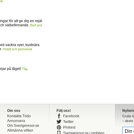
ik
ingar för att ge dig en rejäl
och välbefinnande.
Bed and
ed vackra vyer, kustnära
r.
Hotell och pensionat
jar på tåget!
Tåg
Om oss
Följ oss!
Nyhet
Kontakta Trido
Facebook
Gratis t
Annonsera
– direkt 
Twitter
Om Sverigeresor.se
Pintrest
Allmänna villkor
Sverigeresor.se i mobilen