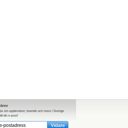
sbrev
ips om upplevelser, boende och resor i Sverige
till din e-post!