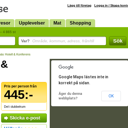
Lägg till företag
Logga in / Skapa kont
resor
Upplevelser
Mat
Shopping
– 4 865 st
Sök
Var?
Område, kommun, adress, från/till
näs Hotell & Konferens
 &
Google Maps lästes inte in
korrekt på sidan.
Pris per person från
445:-
Äger du denna
OK
webbplats?
Del i dubbelrum
Skicka e-post