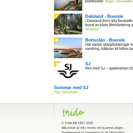
plånböcker.
Stugor i Örnsköldsv
Dalsland - Boende
I Dalsland finns alla förutsättn
boost av både återhämtning 
breakfast
Bohuslän - Boende
Här väntar skärgårdskrogar m
vandring, båtturer till bilfria öa
SJ
Res med SJ – upplevelsen bör
Sommar med SJ
Tåg i Stockholm
©
Trido AB
1997-2026
Alla priser är inkl. moms om ej annat anges.
Sverigeresor.se garanterar ej att information