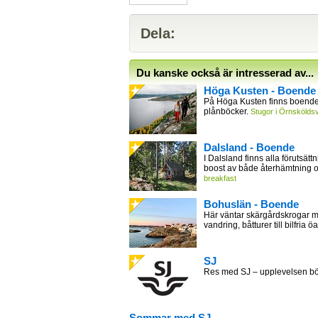
Dela:
Du kanske också är intresserad av...
Höga Kusten - Boende
På Höga Kusten finns boende 
plånböcker.
Stugor i Örnsköldsv
Dalsland - Boende
I Dalsland finns alla förutsättn
boost av både återhämtning 
breakfast
Bohuslän - Boende
Här väntar skärgårdskrogar m
vandring, båtturer till bilfria öa
SJ
Res med SJ – upplevelsen bör
Sommar med SJ