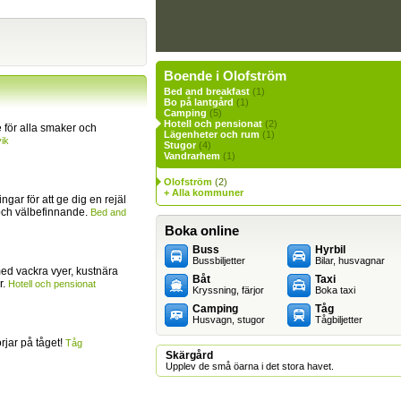
Boende i Olofström
Bed and breakfast
(1)
Bo på lantgård
(1)
Camping
(5)
Hotell och pensionat
(2)
för alla smaker och
Lägenheter och rum
(1)
ik
Stugor
(4)
Vandrarhem
(1)
Olofström
(2)
+ Alla kommuner
ingar för att ge dig en rejäl
och välbefinnande.
Bed and
Boka online
Buss
Hyrbil
Bussbiljetter
Bilar, husvagnar
ed vackra vyer, kustnära
Båt
Taxi
r.
Hotell och pensionat
Kryssning, färjor
Boka taxi
Camping
Tåg
Husvagn, stugor
Tågbiljetter
jar på tåget!
Tåg
Skärgård
Upplev de små öarna i det stora havet.