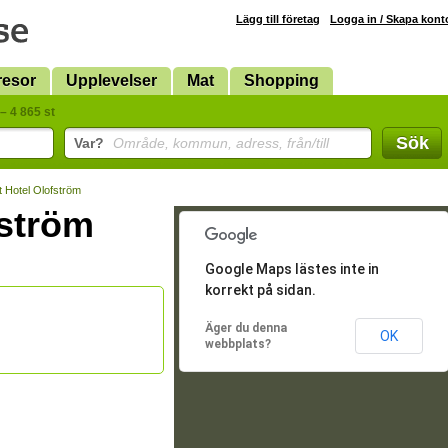
Lägg till företag
Logga in / Skapa kont
resor
Upplevelser
Mat
Shopping
– 4 865 st
Sök
Var?
Område, kommun, adress, från/till
t Hotel Olofström
fström
Google Maps lästes inte in
korrekt på sidan.
Äger du denna
OK
webbplats?