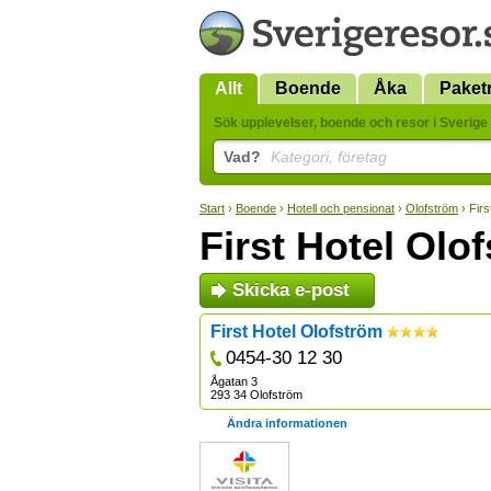
Allt
Boende
Åka
Paket
Sök upplevelser, boende och resor i Sverige 
Vad?
Kategori, företag
Start
›
Boende
›
Hotell och pensionat
›
Olofström
› Firs
First Hotel Olo
Skicka e-post
First Hotel Olofström
0454-30 12 30
Ågatan 3
293 34 Olofström
Ändra informationen