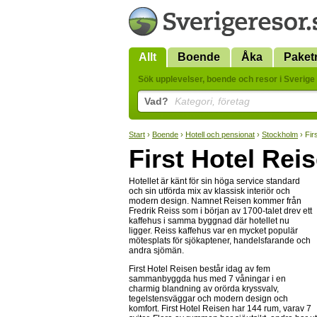
Allt
Boende
Åka
Paket
Sök upplevelser, boende och resor i Sverige 
Vad?
Kategori, företag
Start
›
Boende
›
Hotell och pensionat
›
Stockholm
› Fir
First Hotel Rei
Hotellet är känt för sin höga service standard
och sin utförda mix av klassisk interiör och
modern design. Namnet Reisen kommer från
Fredrik Reiss som i början av 1700-talet drev ett
kaffehus i samma byggnad där hotellet nu
ligger. Reiss kaffehus var en mycket populär
mötesplats för sjökaptener, handelsfarande och
andra sjömän.
First Hotel Reisen består idag av fem
sammanbyggda hus med 7 våningar i en
charmig blandning av orörda kryssvalv,
tegelstensväggar och modern design och
komfort. First Hotel Reisen har 144 rum, varav 7