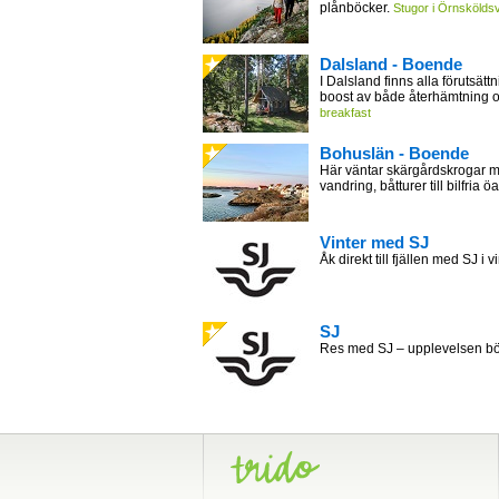
plånböcker.
Stugor i Örnsköldsv
Dalsland - Boende
I Dalsland finns alla förutsättn
boost av både återhämtning 
breakfast
Bohuslän - Boende
Här väntar skärgårdskrogar m
vandring, båtturer till bilfria öa
Vinter med SJ
Åk direkt till fjällen med SJ i v
SJ
Res med SJ – upplevelsen bör