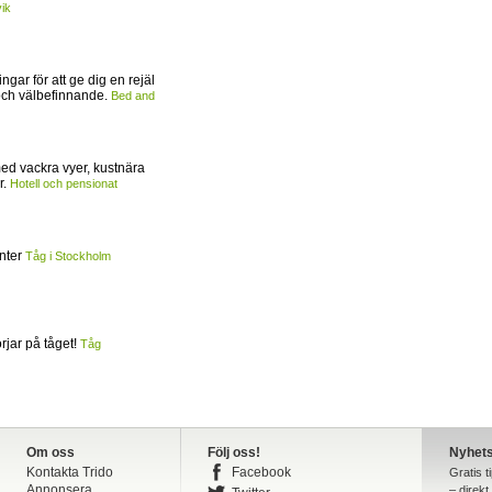
ik
ingar för att ge dig en rejäl
och välbefinnande.
Bed and
ed vackra vyer, kustnära
r.
Hotell och pensionat
inter
Tåg i Stockholm
jar på tåget!
Tåg
Om oss
Följ oss!
Nyhet
Kontakta Trido
Facebook
Gratis t
Annonsera
– direkt 