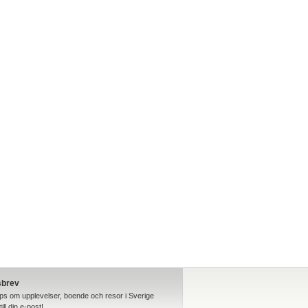
sbrev
ips om upplevelser, boende och resor i Sverige
till din e-post!