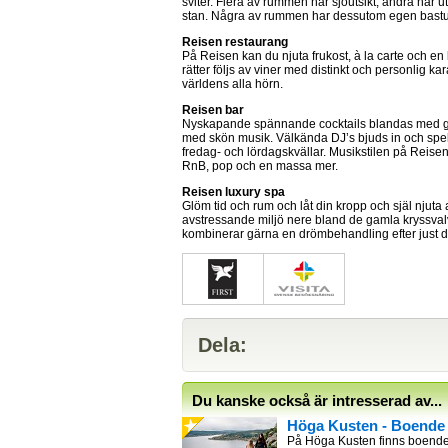
sviter. Flera av rummen har sjöutsikt, andra har u
stan. Några av rummen har dessutom egen bastu, 
Reisen restaurang
På Reisen kan du njuta frukost, à la carte och e
rätter följs av viner med distinkt och personlig ka
världens alla hörn.
Reisen bar
Nyskapande spännande cocktails blandas med g
med skön musik. Välkända DJ’s bjuds in och spela
fredag- och lördagskvällar. Musikstilen på Reisen
RnB, pop och en massa mer.
Reisen luxury spa
Glöm tid och rum och låt din kropp och själ njuta
avstressande miljö nere bland de gamla kryssvalv
kombinerar gärna en drömbehandling efter just 
Dela:
Du kanske också är intresserad av...
Höga Kusten - Boende
På Höga Kusten finns boende 