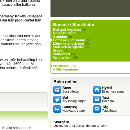
tsikt mot en gränd i Gamla
jacuzzi eller balkong.
n barmeny. Kökets vällagade
raktär från producenter från
Boende i Stockholm
Bed and breakfast
(6)
Bo på lantgård
(1)
amla klassiker och mixas
Camping
(8)
r skivor i baren torsdag-,
Hotell och pensionat
(93)
Lägenheter och rum
(3)
 varieras mellan jazz, soul,
Slott och herrgårdar
(8)
Stugor
(8)
Ställplatser
(4)
Vandrarhem
(15)
 av en skön behandling i en
en från 1600-talet. Vi
Stockholm
(93)
dina behov och önskemål.
+ Alla kommuner
Boka online
Buss
Hyrbil
Bussbiljetter
Bilar, husvagnar
Båt
Taxi
Kryssning, färjor
Boka taxi
Camping
Tåg
Husvagn, stugor
Tågbiljetter
Skärgård
Upplev de små öarna i det stora havet.
för alla smaker och