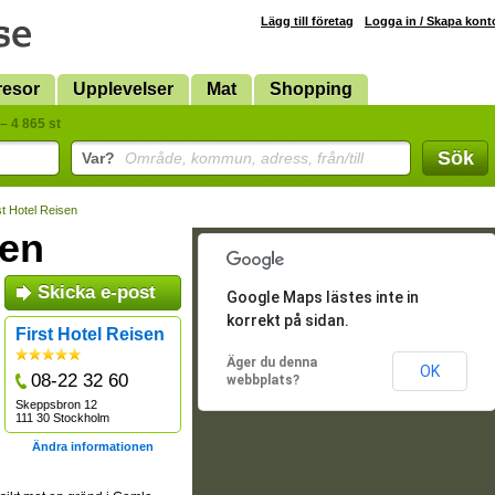
Lägg till företag
Logga in / Skapa kont
resor
Upplevelser
Mat
Shopping
– 4 865 st
Sök
Var?
Område, kommun, adress, från/till
st Hotel Reisen
sen
Skicka e-post
Google Maps lästes inte in
korrekt på sidan.
First Hotel Reisen
Äger du denna
OK
08-22 32 60
webbplats?
Skeppsbron 12
111 30 Stockholm
Ändra informationen