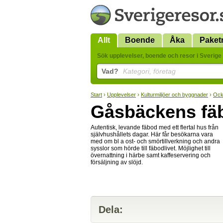
Allt
Boende
Åka
Paket
Sök upplevelser, boende och resor i Sverige 
Vad?
Kategori, företag
Start
›
Upplevelser
›
Kulturmiljöer och byggnader
›
Ock
Gåsbäckens fä
Autentisk, levande fäbod med ett flertal hus från
självhushållets dagar. Här får besökarna vara
med om bl a ost- och smörtillverkning och andra
sysslor som hörde till fäbodlivet. Möjlighet till
övernattning i härbe samt kaffeservering och
försäljning av slöjd.
Dela: