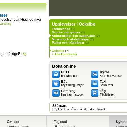
lser
levelser på riktigt hög nivå
Upplevelser i Ockelbo
Vandring
Fornminnen
(1)
Grottor och gruvor
(1)
Kulturmiljöer och byggnader
(2)
Museer och utställningar
(2)
Parker och trädgårdar
(1)
Ockelbo
(2)
jar på tåget!
Tåg
+ Alla kommuner
Boka online
Buss
Hyrbil
Bussbiljetter
Bilar, husvagnar
Båt
Taxi
Kryssning, färjor
Boka taxi
Camping
Tåg
Husvagn, stugor
Tågbiljetter
Skärgård
Upplev de små öarna i det stora havet.
Om oss
Följ oss!
Nyhet