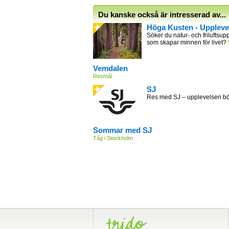
Du kanske också är intresserad av...
Höga Kusten - Uppleve
Söker du natur- och friluftsupp
som skapar minnen för livet?
Vemdalen
Resmål
SJ
Res med SJ – upplevelsen bör
Sommar med SJ
Tåg i Stockholm