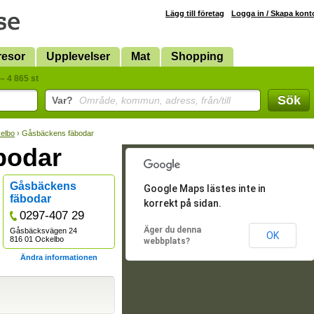
Lägg till företag
Logga in / Skapa kont
resor
Upplevelser
Mat
Shopping
– 4 865 st
Sök
Var?
Område, kommun, adress, från/till
elbo
› Gåsbäckens fäbodar
bodar
Gåsbäckens
Google Maps lästes inte in
fäbodar
korrekt på sidan.
0297-407 29
Äger du denna
Gåsbäcksvägen 24
OK
816 01 Ockelbo
webbplats?
Ändra informationen