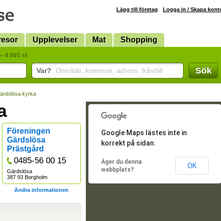
Lägg till företag
Logga in / Skapa kont
resor
Upplevelser
Mat
Shopping
– 4 865 st
Sök
Var?
Område, kommun, adress, från/till
ärdslösa kyrka
a
Föreningen
Google Maps lästes inte in
Gärdslösa
korrekt på sidan.
Prästgård
0485-56 00 15
Äger du denna
OK
webbplats?
Gärdslösa
387 93 Borgholm
Ändra informationen