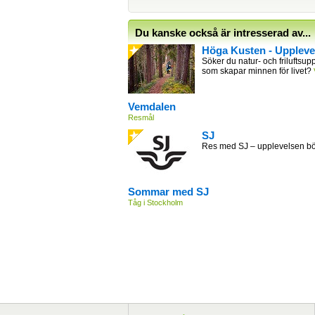
Du kanske också är intresserad av...
Höga Kusten - Uppleve
Söker du natur- och friluftsupp
som skapar minnen för livet?
Vemdalen
Resmål
SJ
Res med SJ – upplevelsen bör
Sommar med SJ
Tåg i Stockholm