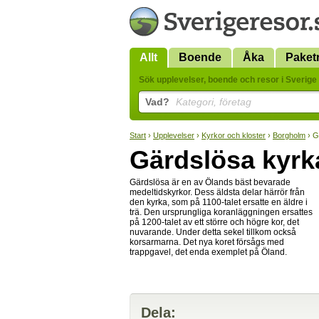
Allt
Boende
Åka
Paket
Sök upplevelser, boende och resor i Sverige 
Vad?
Kategori, företag
Start
›
Upplevelser
›
Kyrkor och kloster
›
Borgholm
› G
Gärdslösa kyrk
Gärdslösa är en av Ölands bäst bevarade
medeltidskyrkor. Dess äldsta delar härrör från
den kyrka, som på 1100-talet ersatte en äldre i
trä. Den ursprungliga koranläggningen ersattes
på 1200-talet av ett större och högre kor, det
nuvarande. Under detta sekel tillkom också
korsarmarna. Det nya koret försågs med
trappgavel, det enda exemplet på Öland.
Dela: