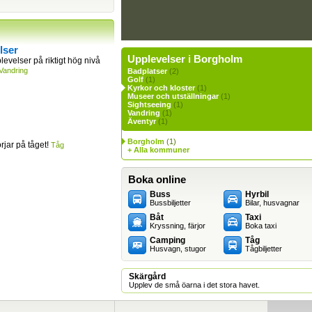
lser
Upplevelser i Borgholm
levelser på riktigt hög nivå
Vandring
Badplatser
(2)
Golf
(1)
Kyrkor och kloster
(1)
Museer och utställningar
(1)
Sightseeing
(1)
Vandring
(1)
Äventyr
(1)
Borgholm
(1)
jar på tåget!
Tåg
+ Alla kommuner
Boka online
Buss
Hyrbil
Bussbiljetter
Bilar, husvagnar
Båt
Taxi
Kryssning, färjor
Boka taxi
Camping
Tåg
Husvagn, stugor
Tågbiljetter
Skärgård
Upplev de små öarna i det stora havet.