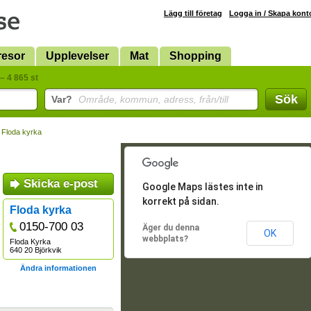
Lägg till företag
Logga in / Skapa kont
resor
Upplevelser
Mat
Shopping
– 4 865 st
Sök
Var?
Område, kommun, adress, från/till
 Floda kyrka
Skicka e-post
Google Maps lästes inte in
korrekt på sidan.
Floda kyrka
0150-700 03
Äger du denna
OK
webbplats?
Floda Kyrka
640 20 Björkvik
Ändra informationen