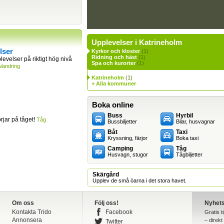
Upplevelser i Katrineholm
lser
Kyrkor och kloster
(1)
Ridning och häst
(1)
levelser på riktigt hög nivå
Spa och kurorter
(1)
Vandring
Katrineholm
(1)
+ Alla kommuner
Boka online
Buss
Hyrbil
jar på tåget!
Tåg
Bussbiljetter
Bilar, husvagnar
Båt
Taxi
Kryssning, färjor
Boka taxi
Camping
Tåg
Husvagn, stugor
Tågbiljetter
Skärgård
Upplev de små öarna i det stora havet.
Om oss
Följ oss!
Nyhet
Kontakta Trido
Facebook
Gratis t
Annonsera
– direkt 
Twitter