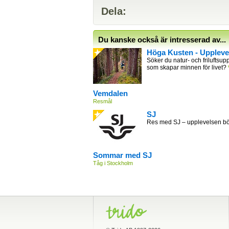
Dela:
Du kanske också är intresserad av...
Höga Kusten - Uppleve
Söker du natur- och friluftsupp
som skapar minnen för livet?
Vemdalen
Resmål
SJ
Res med SJ – upplevelsen bör
Sommar med SJ
Tåg i Stockholm