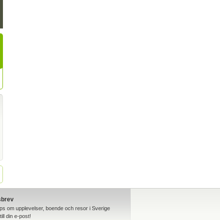
sbrev
ips om upplevelser, boende och resor i Sverige
till din e-post!