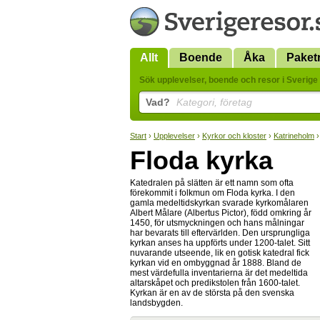
Allt
Boende
Åka
Paket
Sök upplevelser, boende och resor i Sverige 
Vad?
Kategori, företag
Start
›
Upplevelser
›
Kyrkor och kloster
›
Katrineholm
›
Floda kyrka
Katedralen på slätten är ett namn som ofta
förekommit i folkmun om Floda kyrka. I den
gamla medeltidskyrkan svarade kyrkomålaren
Albert Målare (Albertus Pictor), född omkring år
1450, för utsmyckningen och hans målningar
har bevarats till eftervärlden. Den ursprungliga
kyrkan anses ha uppförts under 1200-talet. Sitt
nuvarande utseende, lik en gotisk katedral fick
kyrkan vid en ombyggnad år 1888. Bland de
mest värdefulla inventarierna är det medeltida
altarskåpet och predikstolen från 1600-talet.
Kyrkan är en av de största på den svenska
landsbygden.