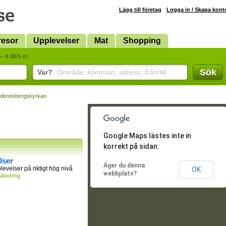
Lägg till företag
Logga in / Skapa kont
resor
Upplevelser
Mat
Shopping
– 4 865 st
Sök
Var?
Område, kommun, adress, från/till
ideonsbergskyrkan
Google Maps lästes inte in
korrekt på sidan.
lser
Äger du denna
levelser på riktigt hög nivå
OK
webbplats?
Vandring