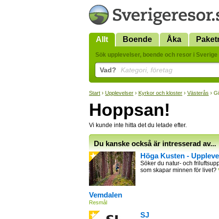
Allt
Boende
Åka
Paket
Sök upplevelser, boende och resor i Sverige 
Vad?
Kategori, företag
Start
›
Upplevelser
›
Kyrkor och kloster
›
Västerås
› G
Hoppsan!
Vi kunde inte hitta det du letade efter.
Du kanske också är intresserad av...
Höga Kusten - Uppleve
Söker du natur- och friluftsupp
som skapar minnen för livet?
Vemdalen
Resmål
SJ