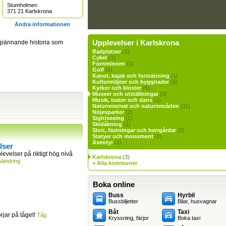
Stumholmen
371 21 Karlskrona
Ändra informationen
Upplevelser i Karlskrona
v spännande historia som
Badplatser
(1)
Cykel
(1)
Fornminnen
(3)
Golf
(1)
Kanot, kajak och forsränning
(1)
Kulturmiljöer och byggnader
(5)
Kyrkor och kloster
(5)
Museer och utställningar
(3)
Musik, teater och dans
(1)
Naturreservat och naturområden
(11)
Nöjesparker
(2)
Sightseeing
(1)
Skidåkning
(1)
Slott, fästningar och herrgårdar
(2)
Statyer och monument
(1)
Äventyr
(1)
lser
levelser på riktigt hög nivå
Karlskrona
(3)
Vandring
+ Alla kommuner
Boka online
Buss
Hyrbil
Bussbiljetter
Bilar, husvagnar
Båt
Taxi
jar på tåget!
Tåg
Kryssning, färjor
Boka taxi