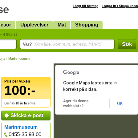
Lägg till företag
Logga in / Skapa kont
resor
Upplevelser
Mat
Shopping
– 4 865 st
Sök
Var?
Område, kommun, adress, från/till
rona
› Marinmuseum
Pris per vuxen
Google Maps lästes inte in
100:-
korrekt på sidan.
Äger du denna
OK
Barn 0-18 år fri entré.
webbplats?
Skicka e-post
Marinmuseum
0455-35 93 00