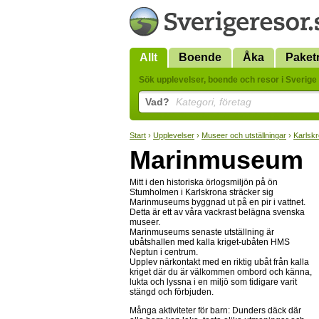
Allt
Boende
Åka
Paket
Sök upplevelser, boende och resor i Sverige 
Vad?
Kategori, företag
Start
›
Upplevelser
›
Museer och utställningar
›
Karlsk
Marinmuseum
Mitt i den historiska örlogsmiljön på ön
Stumholmen i Karlskrona sträcker sig
Marinmuseums byggnad ut på en pir i vattnet.
Detta är ett av våra vackrast belägna svenska
museer.
Marinmuseums senaste utställning är
ubåtshallen med kalla kriget-ubåten HMS
Neptun i centrum.
Upplev närkontakt med en riktig ubåt från kalla
kriget där du är välkommen ombord och känna,
lukta och lyssna i en miljö som tidigare varit
stängd och förbjuden.
Många aktiviteter för barn: Dunders däck där