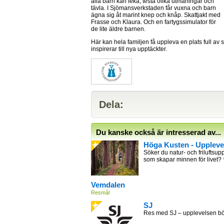
alla barn kan leka, testa olika utmaningar och
tävla. I Sjömansverkstaden får vuxna och barn
ägna sig åt marint knep och knåp. Skattjakt med
Frasse och Klaura. Och en fartygssimulator för
de lite äldre barnen.
Här kan hela familjen få uppleva en plats full a
inspirerar till nya upptäckter.
Dela:
Du kanske också är intresserad av...
Höga Kusten - Uppleve
Söker du natur- och friluftsupp
som skapar minnen för livet?
Vemdalen
Resmål
SJ
Res med SJ – upplevelsen bör