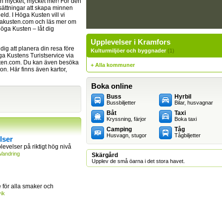
ch mycket, mycket mer! För den
sättningar att skapa minnen
ld. I Höga Kusten vill vi
gakusten.com och läs mer om
öga Kusten – låt dig
Upplevelser i Kramfors
dig att planera din resa före
Kulturmiljöer och byggnader
(1)
a Kustens Turistservice via
ten.com
. Du kan även besöka
+ Alla kommuner
on. Här finns även kartor,
Boka online
Buss
Hyrbil
Bussbiljetter
Bilar, husvagnar
Båt
Taxi
Kryssning, färjor
Boka taxi
Camping
Tåg
Husvagn, stugor
Tågbiljetter
lser
levelser på riktigt hög nivå
Vandring
Skärgård
Upplev de små öarna i det stora havet.
för alla smaker och
ik