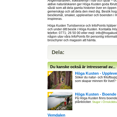
Ångermanälven, fiskeäventyr i hav och sjöar – o
aktive naturälskaren ger Höga Kusten goda förut
såväl som att dela gamla historier över en öppen e
gemenskap och att dela den med dig. Besök ho
besöksmål, smaker, upplevelser och boenden i H
inspireras.
Höga Kusten Turistservice och InfoPoints hjälper 
och under ditt besök i Höga Kusten. Kontakta Hög
telefon: 0771- 26 50 00 eller mejl:
info@hogakus
någon utav våra InfoPoints för personlig informati
broschyrer och magasin att hämta.
Dela:
Du kanske också är intresserad av...
Höga Kusten - Uppleve
Söker du natur- och friluftsupp
som skapar minnen för livet?
Höga Kusten - Boende
På Höga Kusten finns boende 
plånböcker.
Stugor i Örnsköldsv
Vemdalen