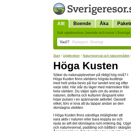
Allt
Boende
Åka
Paket
Sök upplevelser, boende och resor i Sverige 
Vad?
Kategori, företag
Start
›
Upplevelser
›
Naturreservat och naturområden
Höga Kusten
Söker du naturupplevelser på riktigt hög nivå? I
Höga Kusten finns världens högsta kustlinje
med helt unika bevis på hur landet rest sig efter
varje istid. Här slår du läger med människor från
hela världen. Du väljer själv om du andas in
naturen, dofterna och kulturen långsamt eller
höjer pulsen i en spännande aktivitet. Oavsett
vilket, törs vi lova att du tappar andan av den
storslagna utsikten.
I Höga Kusten finns oändliga möjligheter att
vara aktiv i naturen eller bara koppla av och
njuta av allt det storslagna runt omkring dig. Upp
och naturreservat, paddling och båtfärd i skärgår