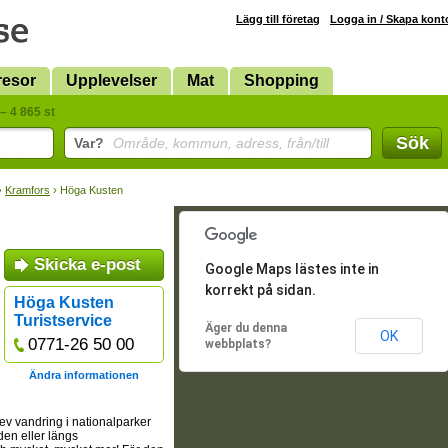
Lägg till företag
Logga in / Skapa kont
resor
Upplevelser
Mat
Shopping
– 4 865 st
Sök
Var?
Område, kommun, adress, från/till
›
Kramfors
› Höga Kusten
Skicka e-post
Google Maps lästes inte in
korrekt på sidan.
Höga Kusten
Turistservice
Äger du denna
OK
0771-26 50 00
webbplats?
Ändra informationen
lev vandring i nationalparker
den eller längs