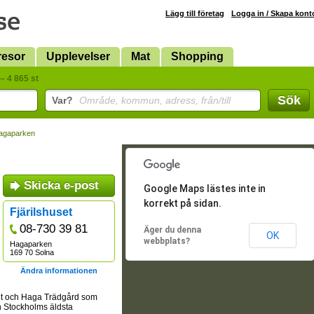
Lägg till företag
Logga in / Skapa kont
resor
Upplevelser
Mat
Shopping
– 4 865 st
Sök
Var?
Område, kommun, adress, från/till
agaparken
Skicka e-post
Google Maps lästes inte in
korrekt på sidan.
Fjärilshuset
08-730 39 81
Äger du denna
OK
webbplats?
Hagaparken
169 70 Solna
Ändra informationen
set och Haga Trädgård som
n Stockholms äldsta