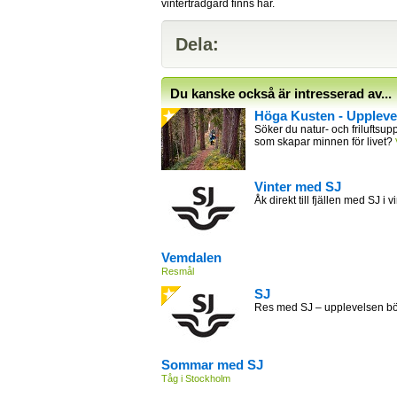
vinterträdgård finns här.
Dela:
Du kanske också är intresserad av...
Höga Kusten - Uppleve
Söker du natur- och friluftsupp
som skapar minnen för livet?
Vinter med SJ
Åk direkt till fjällen med SJ i v
Vemdalen
Resmål
SJ
Res med SJ – upplevelsen bör
Sommar med SJ
Tåg i Stockholm