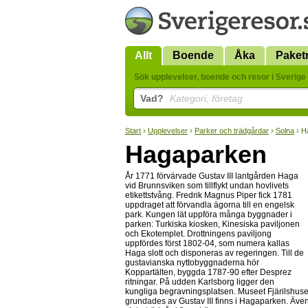
Allt
Boende
Åka
Paket
Sök upplevelser, boende och resor i Sverige 
Vad?
Kategori, företag
Start
›
Upplevelser
›
Parker och trädgårdar
›
Solna
› H
Hagaparken
År 1771 förvärvade Gustav III lantgården Haga
vid Brunnsviken som tillflykt undan hovlivets
etikettstvång. Fredrik Magnus Piper fick 1781
uppdraget att förvandla ägorna till en engelsk
park. Kungen lät uppföra många byggnader i
parken: Turkiska kiosken, Kinesiska paviljonen
och Ekotemplet. Drottningens paviljong
uppfördes först 1802-04, som numera kallas
Haga slott och disponeras av regeringen. Till de
gustavianska nyttobyggnaderna hör
Koppartälten, byggda 1787-90 efter Desprez
ritningar. På udden Karlsborg ligger den
kungliga begravningsplatsen. Museet Fjärilshu
grundades av Gustav III finns i Hagaparken. Äve