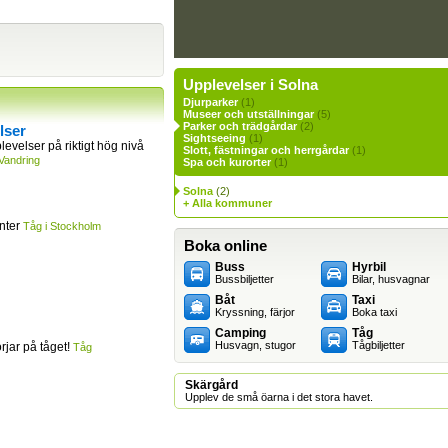
Upplevelser i Solna
Djurparker
(1)
Museer och utställningar
(5)
Parker och trädgårdar
(2)
lser
Sightseeing
(1)
levelser på riktigt hög nivå
Slott, fästningar och herrgårdar
(1)
Vandring
Spa och kurorter
(1)
Solna
(2)
+ Alla kommuner
inter
Tåg i Stockholm
Boka online
Buss
Hyrbil
Bussbiljetter
Bilar, husvagnar
Båt
Taxi
Kryssning, färjor
Boka taxi
Camping
Tåg
Husvagn, stugor
Tågbiljetter
jar på tåget!
Tåg
Skärgård
Upplev de små öarna i det stora havet.