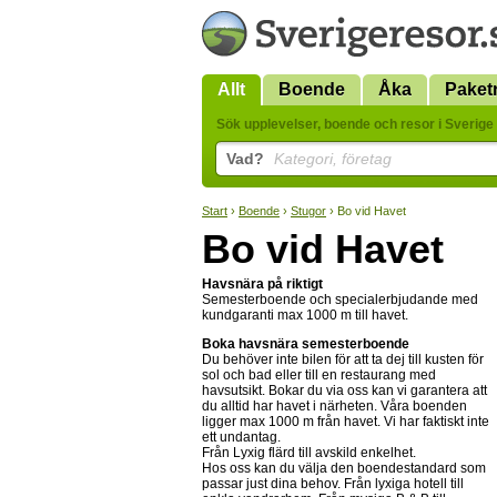
Allt
Boende
Åka
Paket
Sök upplevelser, boende och resor i Sverige 
Vad?
Kategori, företag
Start
›
Boende
›
Stugor
› Bo vid Havet
Bo vid Havet
Havsnära på riktigt
Semesterboende och specialerbjudande med
kundgaranti max 1000 m till havet.
Boka havsnära semesterboende
Du behöver inte bilen för att ta dej till kusten för
sol och bad eller till en restaurang med
havsutsikt. Bokar du via oss kan vi garantera att
du alltid har havet i närheten. Våra boenden
ligger max 1000 m från havet. Vi har faktiskt inte
ett undantag.
Från Lyxig flärd till avskild enkelhet.
Hos oss kan du välja den boendestandard som
passar just dina behov. Från lyxiga hotell till