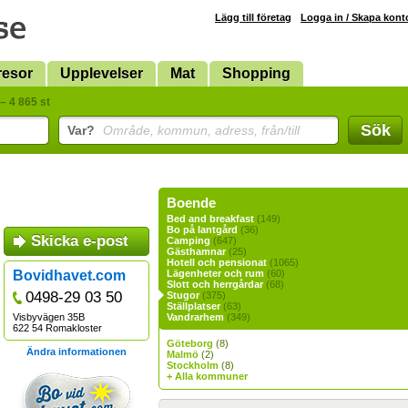
Lägg till företag
Logga in / Skapa kont
resor
Upplevelser
Mat
Shopping
– 4 865 st
Sök
Var?
Område, kommun, adress, från/till
Boende
Bed and breakfast
(149)
Bo på lantgård
(36)
Skicka e-post
Camping
(647)
Gästhamnar
(25)
Hotell och pensionat
(1065)
Bovidhavet.com
Lägenheter och rum
(60)
Slott och herrgårdar
(68)
0498-29 03 50
Stugor
(375)
Ställplatser
(63)
Visbyvägen 35B
Vandrarhem
(349)
622 54 Romakloster
Göteborg
(8)
Ändra informationen
Malmö
(2)
Stockholm
(8)
+ Alla kommuner