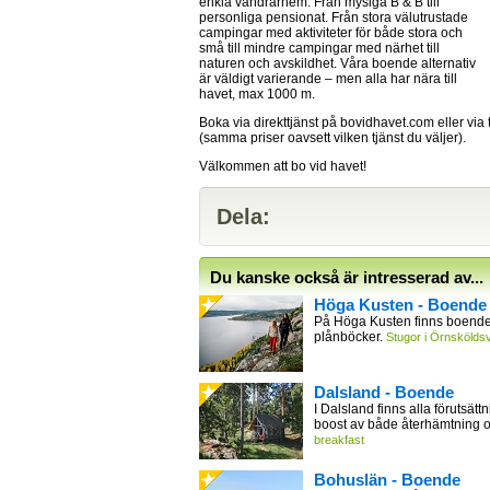
enkla vandrarhem. Från mysiga B & B till
personliga pensionat. Från stora välutrustade
campingar med aktiviteter för både stora och
små till mindre campingar med närhet till
naturen och avskildhet. Våra boende alternativ
är väldigt varierande – men alla har nära till
havet, max 1000 m.
Boka via direkttjänst på bovidhavet.com eller via
(samma priser oavsett vilken tjänst du väljer).
Välkommen att bo vid havet!
Dela:
Du kanske också är intresserad av...
Höga Kusten - Boende
På Höga Kusten finns boende 
plånböcker.
Stugor i Örnsköldsv
Dalsland - Boende
I Dalsland finns alla förutsättn
boost av både återhämtning 
breakfast
Bohuslän - Boende