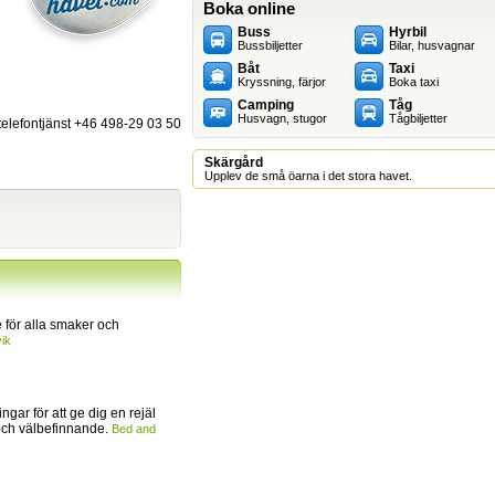
Boka online
Buss
Hyrbil
Bussbiljetter
Bilar, husvagnar
Båt
Taxi
Kryssning, färjor
Boka taxi
Camping
Tåg
Husvagn, stugor
Tågbiljetter
 telefontjänst +46 498-29 03 50
Skärgård
Upplev de små öarna i det stora havet.
för alla smaker och
ik
ingar för att ge dig en rejäl
och välbefinnande.
Bed and