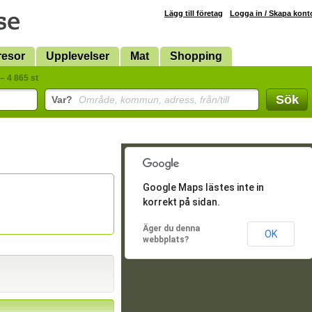
Lägg till företag
Logga in / Skapa kont
resor
Upplevelser
Mat
Shopping
– 4 865 st
Sök
Var?
Område, kommun, adress, från/till
Google Maps lästes inte in
korrekt på sidan.
Äger du denna
OK
webbplats?