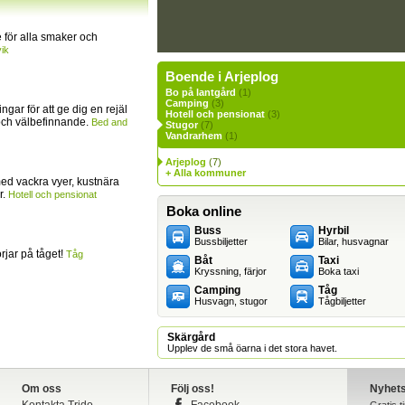
för alla smaker och
ik
Boende i Arjeplog
Bo på lantgård
(1)
Camping
(3)
ingar för att ge dig en rejäl
Hotell och pensionat
(3)
och välbefinnande.
Bed and
Stugor
(7)
Vandrarhem
(1)
Arjeplog
(7)
+ Alla kommuner
ed vackra vyer, kustnära
r.
Hotell och pensionat
Boka online
Buss
Hyrbil
Bussbiljetter
Bilar, husvagnar
jar på tåget!
Tåg
Båt
Taxi
Kryssning, färjor
Boka taxi
Camping
Tåg
Husvagn, stugor
Tågbiljetter
Skärgård
Upplev de små öarna i det stora havet.
Om oss
Följ oss!
Nyhet