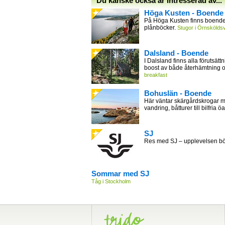
Du kanske också är intresserad av...
Höga Kusten - Boende
På Höga Kusten finns boende 
plånböcker.
Stugor i Örnsköldsv
Dalsland - Boende
I Dalsland finns alla förutsättn
boost av både återhämtning 
breakfast
Bohuslän - Boende
Här väntar skärgårdskrogar m
vandring, båtturer till bilfria öa
SJ
Res med SJ – upplevelsen bör
Sommar med SJ
Tåg i Stockholm