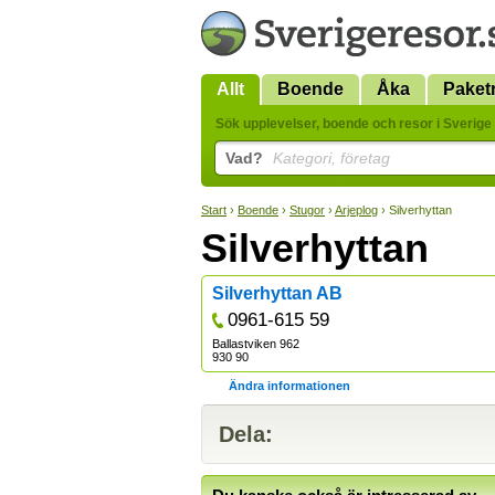
Allt
Boende
Åka
Paket
Sök upplevelser, boende och resor i Sverige 
Vad?
Kategori, företag
Start
›
Boende
›
Stugor
›
Arjeplog
› Silverhyttan
Silverhyttan
Silverhyttan AB
0961-615 59
Ballastviken 962
930 90
Ändra informationen
Dela: