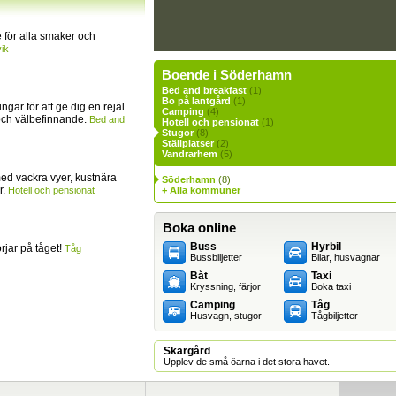
för alla smaker och
ik
Boende i Söderhamn
Bed and breakfast
(1)
Bo på lantgård
(1)
ingar för att ge dig en rejäl
Camping
(4)
och välbefinnande.
Bed and
Hotell och pensionat
(1)
Stugor
(8)
Ställplatser
(2)
Vandrarhem
(5)
ed vackra vyer, kustnära
Söderhamn
(8)
r.
Hotell och pensionat
+ Alla kommuner
Boka online
Buss
Hyrbil
jar på tåget!
Tåg
Bussbiljetter
Bilar, husvagnar
Båt
Taxi
Kryssning, färjor
Boka taxi
Camping
Tåg
Husvagn, stugor
Tågbiljetter
Skärgård
Upplev de små öarna i det stora havet.