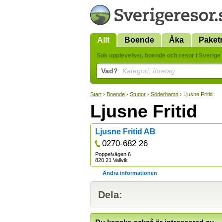
Allt
Boende
Åka
Paket
Sök upplevelser, boende och resor i Sverige 
Vad?
Kategori, företag
Start
›
Boende
›
Stugor
›
Söderhamn
› Ljusne Fritid
Ljusne Fritid
Ljusne Fritid AB
0270-682 26
Poppelvägen 6
820 21 Vallvik
Ändra informationen
Dela: