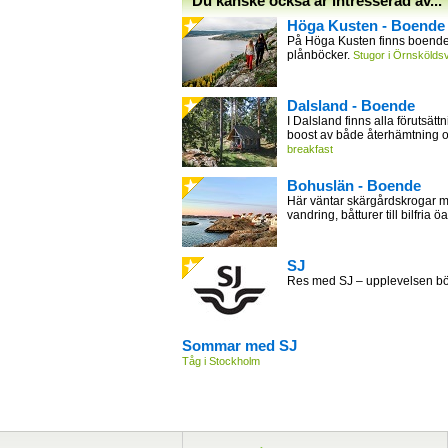
Du kanske också är intresserad av...
Höga Kusten - Boende
På Höga Kusten finns boende 
plånböcker.
Stugor i Örnsköldsv
Dalsland - Boende
I Dalsland finns alla förutsättn
boost av både återhämtning 
breakfast
Bohuslän - Boende
Här väntar skärgårdskrogar m
vandring, båtturer till bilfria öa
SJ
Res med SJ – upplevelsen bör
Sommar med SJ
Tåg i Stockholm