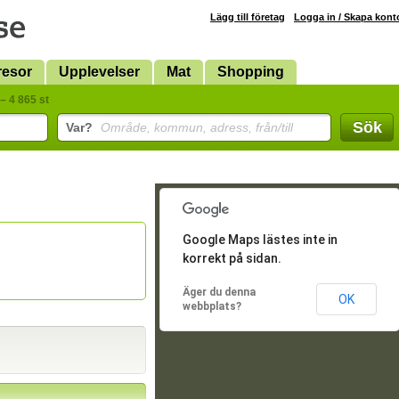
Lägg till företag
Logga in / Skapa kont
resor
Upplevelser
Mat
Shopping
– 4 865 st
Sök
Var?
Område, kommun, adress, från/till
Google Maps lästes inte in
korrekt på sidan.
Äger du denna
OK
webbplats?