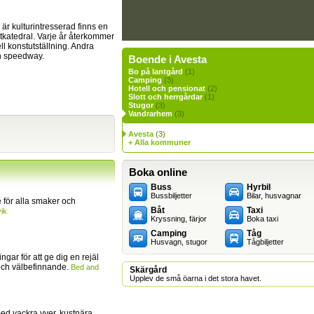
är kulturintresserad finns en
tkatedral. Varje år återkommer
ll konstutställning. Andra
ch speedway.
Boende i Avesta
Bo på lantgård
(1)
Camping
(3)
Hotell och pensionat
(2)
Slott och herrgårdar
(1)
Stugor
(3)
Vandrarhem
(3)
Avesta
(3)
+ Alla kommuner
Boka online
Buss
Hyrbil
Bussbiljetter
Bilar, husvagnar
för alla smaker och
Båt
Taxi
ik
Kryssning, färjor
Boka taxi
Camping
Tåg
Husvagn, stugor
Tågbiljetter
ingar för att ge dig en rejäl
och välbefinnande.
Bed and
Skärgård
Upplev de små öarna i det stora havet.
ed vackra vyer, kustnära