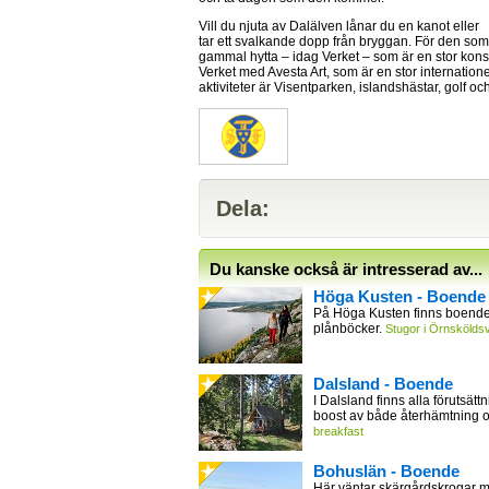
Vill du njuta av Dalälven lånar du en kanot eller
tar ett svalkande dopp från bryggan. För den som 
gammal hytta – idag Verket – som är en stor kons
Verket med Avesta Art, som är en stor internatione
aktiviteter är Visentparken, islandshästar, golf o
Dela:
Du kanske också är intresserad av...
Höga Kusten - Boende
På Höga Kusten finns boende 
plånböcker.
Stugor i Örnsköldsv
Dalsland - Boende
I Dalsland finns alla förutsättn
boost av både återhämtning 
breakfast
Bohuslän - Boende
Här väntar skärgårdskrogar m