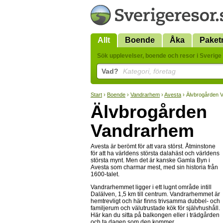
Allt
Boende
Åka
Paket
Sök upplevelser, boende och resor i Sverige 
Vad?
Kategori, företag
Start
›
Boende
›
Vandrarhem
›
Avesta
› Älvbrogården 
Älvbrogården
Vandrarhem
Avesta är berömt för att vara störst. Åtminstone
för att ha världens största dalahäst och världens
största mynt. Men det är kanske Gamla Byn i
Avesta som charmar mest, med sin historia från
1600-talet.
Vandrarhemmet ligger i ett lugnt område intill
Dalälven, 1,5 km till centrum. Vandrarhemmet är
hemtrevligt och här finns trivsamma dubbel- och
familjerum och välutrustade kök för självhushåll.
Här kan du sitta på balkongen eller i trädgården
och ta dagen som den kommer.