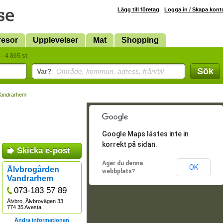
Lägg till företag
Logga in / Skapa kont
resor
Upplevelser
Mat
Shopping
– 4 865 st
Sök
Var?
Område, kommun, adress, från/till
Vandrarhem
Google Maps lästes inte in
korrekt på sidan.
Skicka e-post
Äger du denna
OK
Älvbrogården
webbplats?
Vandrarhem
073-183 57 89
Älvbro, Älvbrovägen 33
774 35 Avesta
Ändra informationen