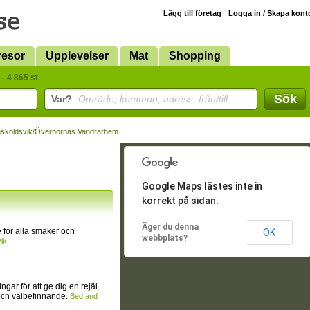
Lägg till företag
Logga in / Skapa kont
resor
Upplevelser
Mat
Shopping
– 4 865 st
Sök
Var?
Område, kommun, adress, från/till
sköldsvik/Överhörnäs Vandrarhem
Google Maps lästes inte in
korrekt på sidan.
Äger du denna
för alla smaker och
OK
webbplats?
ik
ingar för att ge dig en rejäl
och välbefinnande.
Bed and