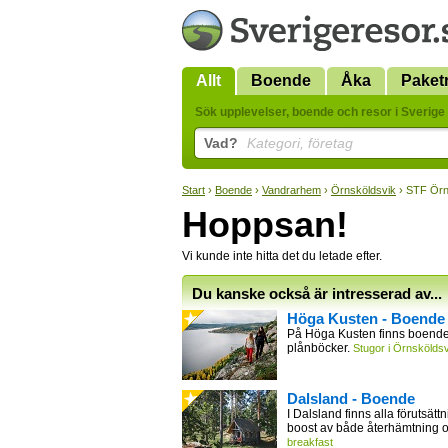
Allt
Boende
Åka
Paket
Sök upplevelser, boende och resor i Sverige 
Vad?
Kategori, företag
Start
›
Boende
›
Vandrarhem
›
Örnsköldsvik
› STF Örn
Hoppsan!
Vi kunde inte hitta det du letade efter.
Du kanske också är intresserad av...
Höga Kusten - Boende
På Höga Kusten finns boende 
plånböcker.
Stugor i Örnsköldsv
Dalsland - Boende
I Dalsland finns alla förutsättn
boost av både återhämtning 
breakfast