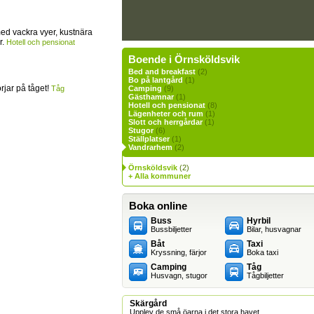
ed vackra vyer, kustnära
r.
Hotell och pensionat
Boende i Örnsköldsvik
Bed and breakfast
(2)
Bo på lantgård
(1)
jar på tåget!
Tåg
Camping
(9)
Gästhamnar
(1)
Hotell och pensionat
(8)
Lägenheter och rum
(1)
Slott och herrgårdar
(1)
Stugor
(6)
Ställplatser
(1)
Vandrarhem
(2)
Örnsköldsvik
(2)
+ Alla kommuner
Boka online
Buss
Hyrbil
Bussbiljetter
Bilar, husvagnar
Båt
Taxi
Kryssning, färjor
Boka taxi
Camping
Tåg
Husvagn, stugor
Tågbiljetter
Skärgård
Upplev de små öarna i det stora havet.