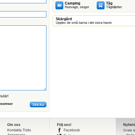
Camping
Tåg
Husvagn, stugor
Tågbiljetter
Skärgård
Upplev de små öarna i det stora havet.
mulär!
ussresor
Om oss
Följ oss!
Nyhet
Kontakta Trido
Facebook
Gratis t