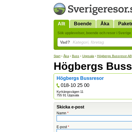
Allt
Boende
Åka
Paket
Sök upplevelser, boende och resor i Sverige 
Vad?
Kategori, företag
Start
›
Åka
›
Buss
›
Uppsala
›
Högbergs Bussresor AB
Högbergs Buss
Högbergs Bussresor
018-10 25 00
Kyrkängsvägen 11
755 91 Uppsala
Skicka e-post
Namn
*
E-post
*