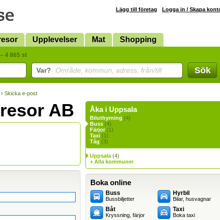
Lägg till företag
Logga in / Skapa kont
resor
Upplevelser
Mat
Shopping
– 4 865 st
Sök
Var?
Område, kommun, adress, från/till
› Skicka e-post
resor AB
Åka i Uppsala
Biluthyrning
(4)
Buss
(4)
Färjor
(1)
Taxi
(1)
Tåg
(3)
Uppsala
(4)
+ Alla kommuner
Boka online
Buss
Hyrbil
Bussbiljetter
Bilar, husvagnar
Båt
Taxi
Kryssning, färjor
Boka taxi