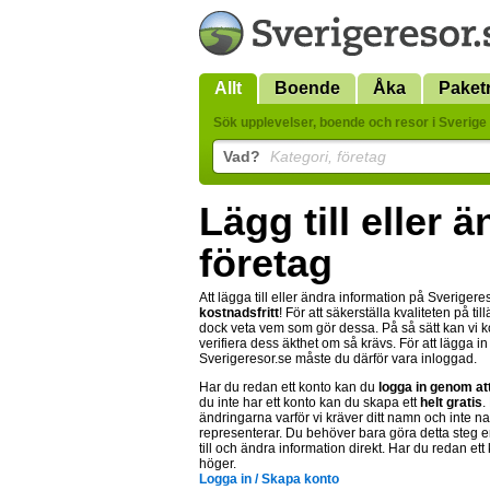
Allt
Boende
Åka
Paket
Sök upplevelser, boende och resor i Sverige 
Vad?
Kategori, företag
Lägg till eller 
företag
Att lägga till eller ändra information på Sverigere
kostnadsfritt
! För att säkerställa kvaliteten på t
dock veta vem som gör dessa. På så sätt kan vi
verifiera dess äkthet om så krävs. För att lägga i
Sverigeresor.se måste du därför vara inloggad.
Har du redan ett konto kan du
logga in genom at
du inte har ett konto kan du skapa ett
helt gratis
.
ändringarna varför vi kräver ditt namn och inte n
representerar. Du behöver bara göra detta steg e
till och ändra information direkt. Har du redan ett
höger.
Logga in / Skapa konto