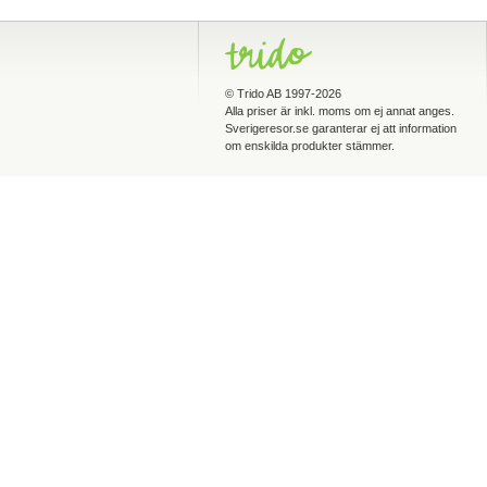
©
Trido AB
1997-2026
Alla priser är inkl. moms om ej annat anges.
Sverigeresor.se garanterar ej att information
om enskilda produkter stämmer.