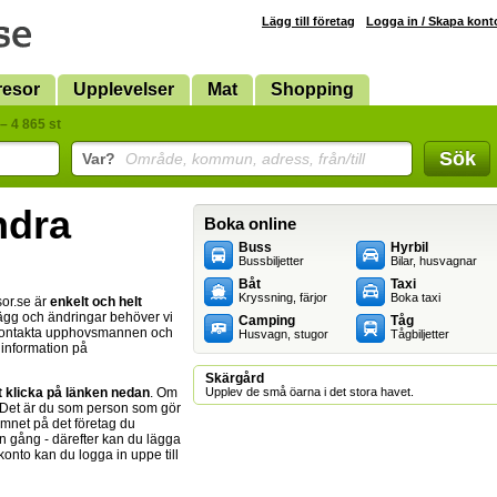
Lägg till företag
Logga in / Skapa kont
resor
Upplevelser
Mat
Shopping
– 4 865 st
Sök
Var?
Område, kommun, adress, från/till
ändra
Boka online
Buss
Hyrbil
Bussbiljetter
Bilar, husvagnar
Båt
Taxi
Kryssning, färjor
Boka taxi
sor.se är
enkelt och helt
illägg och ändringar behöver vi
Camping
Tåg
 kontakta upphovsmannen och
Husvagn, stugor
Tågbiljetter
n information på
Skärgård
t klicka på länken nedan
. Om
Upplev de små öarna i det stora havet.
 Det är du som person som gör
amnet på det företag du
n gång - därefter kan du lägga
 konto kan du logga in uppe till