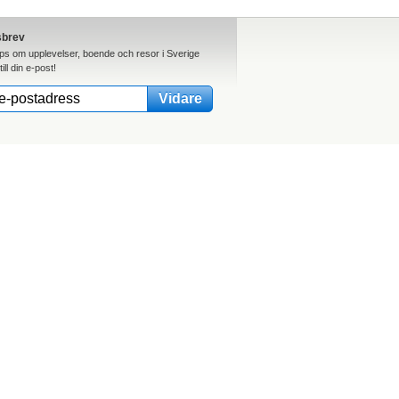
sbrev
ips om upplevelser, boende och resor i Sverige
till din e-post!