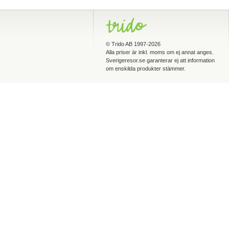
©
Trido AB
1997-2026
Alla priser är inkl. moms om ej annat anges.
Sverigeresor.se garanterar ej att information
om enskilda produkter stämmer.