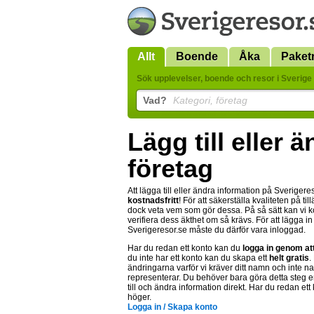
Allt
Boende
Åka
Paket
Sök upplevelser, boende och resor i Sverige 
Vad?
Kategori, företag
Lägg till eller 
företag
Att lägga till eller ändra information på Sverigere
kostnadsfritt
! För att säkerställa kvaliteten på t
dock veta vem som gör dessa. På så sätt kan vi
verifiera dess äkthet om så krävs. För att lägga i
Sverigeresor.se måste du därför vara inloggad.
Har du redan ett konto kan du
logga in genom at
du inte har ett konto kan du skapa ett
helt gratis
.
ändringarna varför vi kräver ditt namn och inte n
representerar. Du behöver bara göra detta steg e
till och ändra information direkt. Har du redan ett
höger.
Logga in / Skapa konto