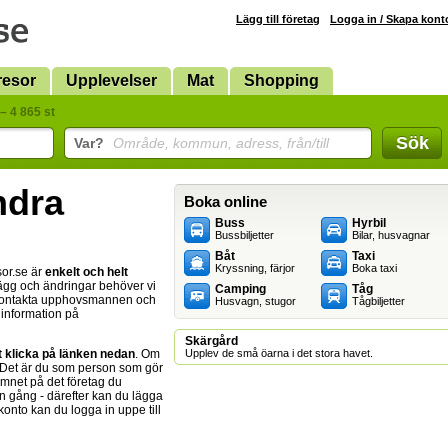
Lägg till företag
Logga in / Skapa kont
resor
Upplevelser
Mat
Shopping
– 4 865 st
Sök
Var?
Område, kommun, adress, från/till
ändra
Boka online
Buss
Hyrbil
Bussbiljetter
Bilar, husvagnar
Båt
Taxi
Kryssning, färjor
Boka taxi
sor.se är
enkelt och helt
illägg och ändringar behöver vi
Camping
Tåg
 kontakta upphovsmannen och
Husvagn, stugor
Tågbiljetter
n information på
Skärgård
t klicka på länken nedan
. Om
Upplev de små öarna i det stora havet.
 Det är du som person som gör
amnet på det företag du
n gång - därefter kan du lägga
 konto kan du logga in uppe till