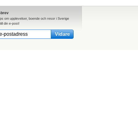
sbrev
ips om upplevelser, boende och resor i Sverige
till din e-post!