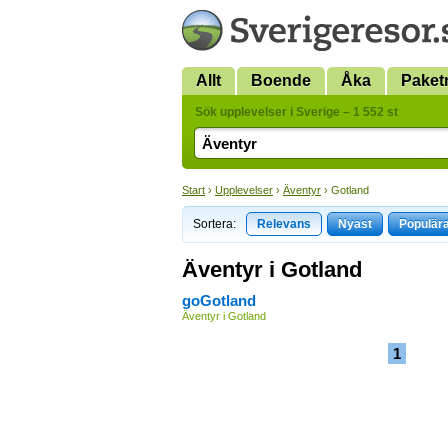
Allt
Boende
Åka
Paket
Sök upplevelser i Sverige – 1 552 st
Start
›
Upplevelser
›
Äventyr
› Gotland
Sortera:
Relevans
Nyast
Populär
Äventyr i Gotland
goGotland
Äventyr i Gotland
1