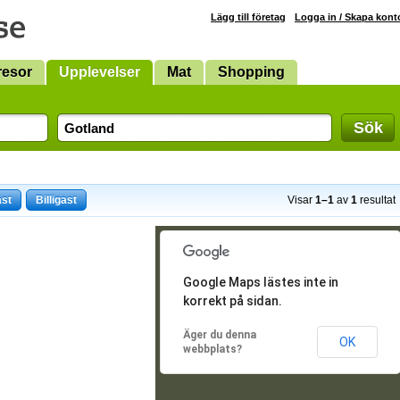
Lägg till företag
Logga in / Skapa kont
resor
Upplevelser
Mat
Shopping
Sök
ast
Billigast
Visar
1–1
av
1
resultat
Google Maps lästes inte in
korrekt på sidan.
Äger du denna
OK
webbplats?