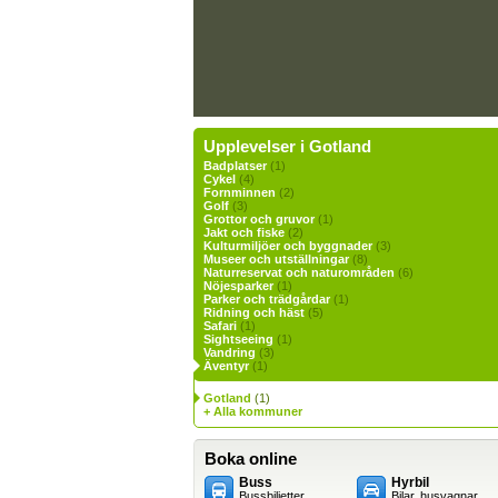
Upplevelser i Gotland
Badplatser
(1)
Cykel
(4)
Fornminnen
(2)
Golf
(3)
Grottor och gruvor
(1)
Jakt och fiske
(2)
Kulturmiljöer och byggnader
(3)
Museer och utställningar
(8)
Naturreservat och naturområden
(6)
Nöjesparker
(1)
Parker och trädgårdar
(1)
Ridning och häst
(5)
Safari
(1)
Sightseeing
(1)
Vandring
(3)
Äventyr
(1)
Gotland
(1)
+ Alla kommuner
Boka online
Buss
Hyrbil
Bussbiljetter
Bilar, husvagnar